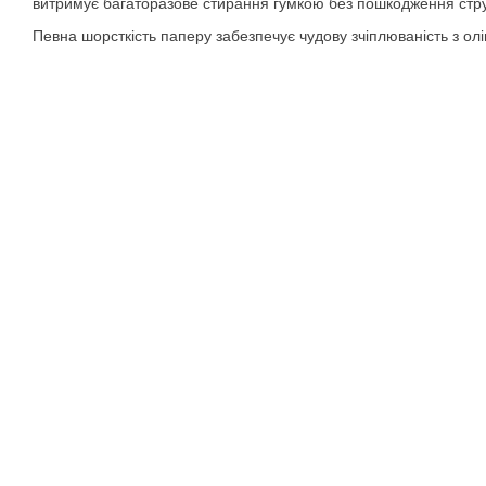
витримує багаторазове стирання гумкою без пошкодження стру
Певна шорсткість паперу забезпечує чудову зчіплюваність з ол