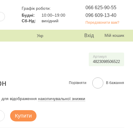
066 625-90-55
Графік роботи:
096 609-13-40
Будні:
10:00–19:00
Сб-Нд:
вихідний
Передзвонити вам?
Вхід
Мій кошик
Укр
Артикул
4823098506522
рн
Порівняти
В бажання
и
для відображення
накопичувальної знижки
Купити