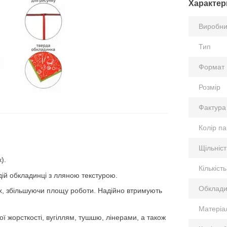
Характер
Виробни
Тип
Формат
Розмір
Фактура
Колір п
Щільніст
).
Кількість
дій обкладинці з лляною текстурою.
Обклади
х, збільшуючи площу роботи. Надійно втримують
Матеріа
ї жорсткості, вугіллям, тушшю, лінерами, а також