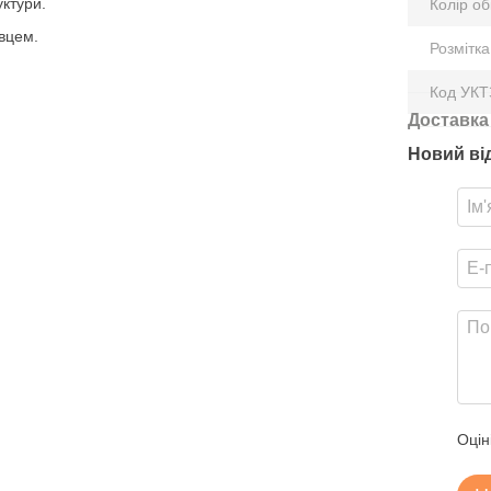
ктури.
Колір о
івцем.
Розмітка
Код УК
Доставка
Новий ві
Оцін