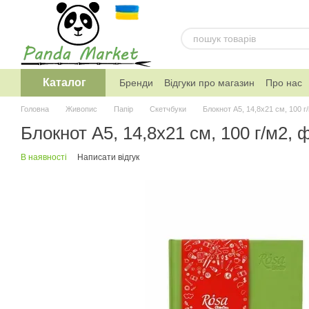
Перейти к основному контенту
Каталог
Бренди
Відгуки про магазин
Про нас
Telegram канал магазину
Головна
Живопис
Папiр
Скетчбуки
Блокнот A5, 14,8х21 см, 100 г
Блокнот A5, 14,8х21 см, 100 г/м2, 
В наявності
Написати відгук