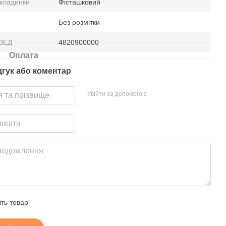
бкладинки
Фісташковий
Без розмітки
ТЗЕД
4820900000
Оплата
дгук або коментар
Увійти за допомогою
іть товар