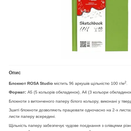
Опис
2
Блокнот ROSA Studio
містить 96 аркушів щільністю 100 г/м
.
Формат:
А5 (5 кольорів обкладинок), А4 (3 кольори обкладинок
Блокноти з витонченого паперу білого кольору, виконані у твер
Зшиті блокноти дозволяють працювати одночасно на 2-х листа
листи паперу всередині.
Щільність паперу забезпечує чудове поєднання з олівцями різно