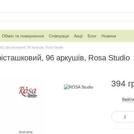
Обмін та повернення
Співпраця
Акції
Блог
Новини
/м2, фісташковий, 96 аркушів, Rosa Studio
фісташковий, 96 аркушів, Rosa Studio
394 г
Ввійт
%