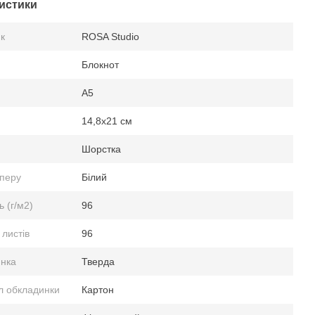
истики
к
ROSA Studio
Блокнот
А5
14,8х21 см
Шорстка
аперу
Білий
ь (г/м2)
96
 листів
96
нка
Тверда
л обкладинки
Картон