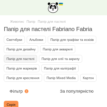
Живопис
Папiр
Папір для пастелі
Папір для пастелі Fabriano Fabria
Скетчбуки
Альбоми
Папір для графiки та ескізів
Папiр для дизайну
Папір для акварелі
Папір для пастелі
Папір для олії та акрилу
Папір для маркерів
Папір для каліграфії
Папір для креслення
Папiр Mixed Media
Картон
Фільтр
За популярністю
1
Серія