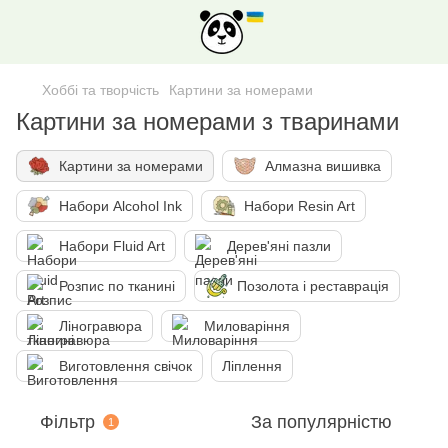
Хоббі та творчість
Картини за номерами
Картини за номерами з тваринами
Картини за номерами
Алмазна вишивка
Набори Alcohol Ink
Набори Resin Art
Набори Fluid Art
Дерев'яні пазли
Розпис по тканині
Позолота і реставрація
Ліногравюра
Миловаріння
Виготовлення свічок
Ліплення
Фільтр
За популярністю
1