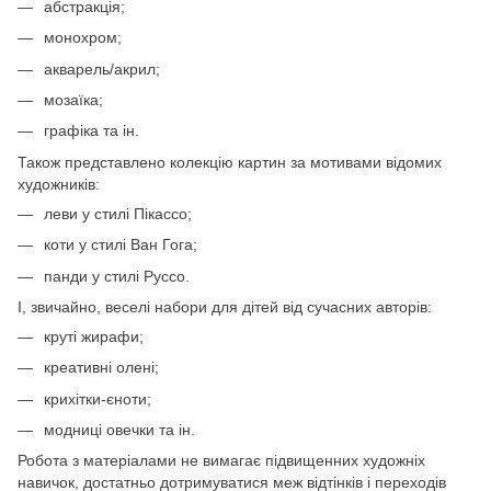
абстракція;
монохром;
акварель/акрил;
мозаїка;
графіка та ін.
Також представлено колекцію картин за мотивами відомих
художників:
леви у стилі Пікассо;
коти у стилі Ван Гога;
панди у стилі Руссо.
І, звичайно, веселі набори для дітей від сучасних авторів:
круті жирафи;
креативні олені;
крихітки-єноти;
модниці овечки та ін.
Робота з матеріалами не вимагає підвищенних художніх
навичок, достатньо дотримуватися меж відтінків і переходів