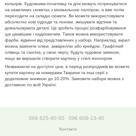
кольорів. Художники-початківці та діти можуть потренуватися
на невеликих сюжетах з мінімальною палітрою, а вже потім
переходити на складні сюжети. Ви можете використовувати
абсолютно нові підходи та техніки, змішувати відтінки та
домальовувати деталі. Це зробить процес розфарбовування
ще цікавішим і надихаючим. Також можна використовувати
фарби, відмінні від представлених у наборі. Наприклад, акрил
можна замінити олією, аквареллю або крейдою. Графітний
олівець та сангіна, у свою чергу, будуть чудовою заміною,
якщо ви вирішили створити картину у стилі монохром.
Незважаючи на доступні ціни, в період розпродажів ви можете
купити картину за номерами Тварини та інші серії з
додатковою знижкою до 10-20%. Замовити набори можна з
доставкою по всій Україні.
066 625-90-55
096 609-13-40
Контакти