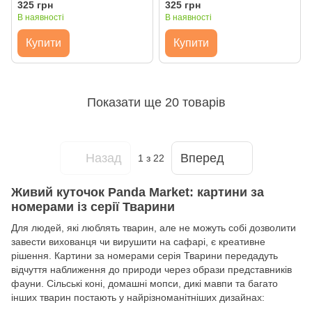
Brushme
325 грн
325 грн
В наявності
В наявності
Купити
Купити
Показати ще 20 товарів
Назад
Вперед
1
з 22
Живий куточок Panda Market: картини за
номерами із серії Тварини
Для людей, які люблять тварин, але не можуть собі дозволити
завести вихованця чи вирушити на сафарі, є креативне
рішення. Картини за номерами серія Тварини передадуть
відчуття наближення до природи через образи представників
фауни. Сільські коні, домашні мопси, дикі мавпи та багато
інших тварин постають у найрізноманітніших дизайнах: