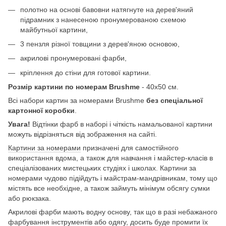
полотно на основі бавовни натягнуте на дерев'яний
підрамник з нанесеною пронумерованою схемою
майбутньої картини,
3 пензля різної товщини з дерев'яною основою,
акрилові пронумеровані фарби,
кріплення до стіни для готової картини.
Розмір картини по номерам Brushme
- 40х50 см.
Всі набори картин за номерами Brushme
без спеціальної
картонної коробки
.
Увага!
Відтінки фарб в наборі і чіткість намальованої картини
можуть відрізняться від зображення на сайті.
Картини за номерами
призначені для самостійного
використання вдома, а також для навчання і майстер-класів в
спеціалізованих мистецьких студіях і школах. Картини за
номерами чудово підійдуть і майстрам-мандрівникам, тому що
містять все необхідне, а також займуть мінімум обсягу сумки
або рюкзака.
Акрилові фарби мають водну основу, так що в разі небажаного
фарбування інструментів або одягу, досить буде промити їх