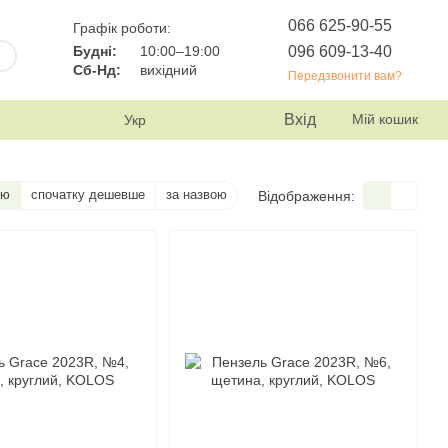
066 625-90-55
Графік роботи:
096 609-13-40
Будні:
10:00–19:00
Сб-Нд:
вихідний
Передзвонити вам?
Вхід
Мій кошик
Укр
тю
спочатку дешевше
за назвою
Відображення: