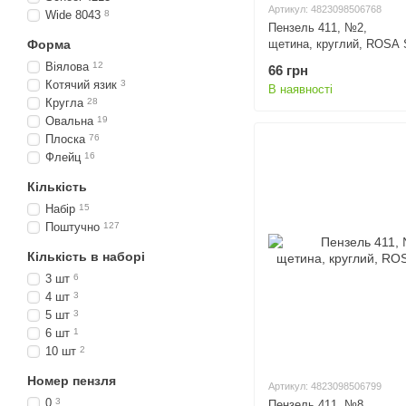
Артикул: 4823098506768
Wide 8043
8
Пензель 411, №2,
щетина, круглий, ROSA 
Форма
Віялова
12
66 грн
Котячий язик
3
В наявності
Кругла
28
Овальна
19
Плоска
76
Флейц
16
Кількість
Набір
15
Поштучно
127
Кількість в наборі
3 шт
6
4 шт
3
5 шт
3
6 шт
1
10 шт
2
Номер пензля
Артикул: 4823098506799
0
3
Пензель 411, №8,