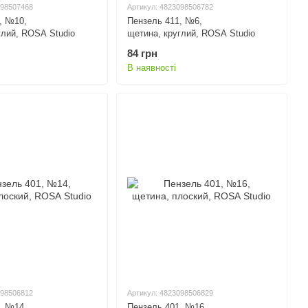
098507468
Артикул: 4823098506782
, №10,
Пензель 411, №6,
глий, ROSA Studio
щетина, круглий, ROSA Studio
84 грн
В наявності
098506812
Артикул: 4823098506829
, №14,
Пензель 401, №16,