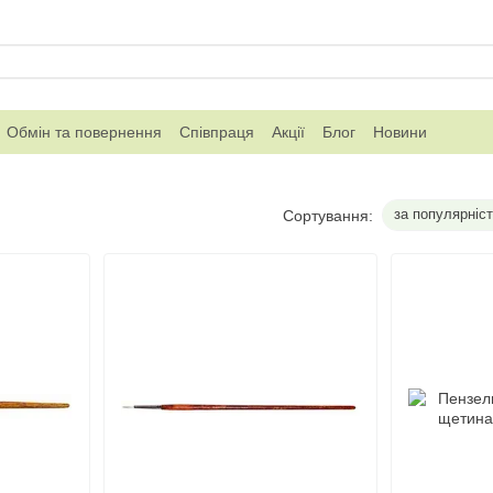
Обмін та повернення
Співпраця
Акції
Блог
Новини
за популярніс
Сортування: