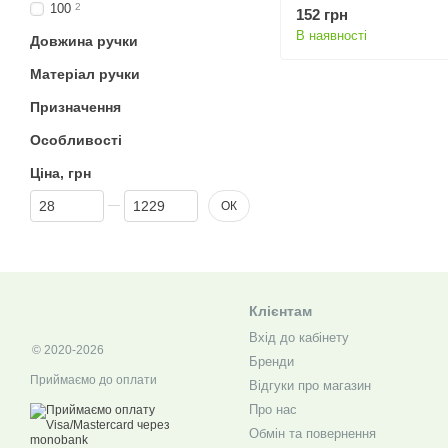
100
2
152 грн
В наявності
Довжина ручки
Матеріал ручки
Призначення
Особливості
Ціна, грн
Від Ціна, грн
До Ціна, грн
ОК
Клієнтам
Вхід до кабінету
© 2020-2026
Бренди
Приймаємо до оплати
Відгуки про магазин
Про нас
Обмін та повернення