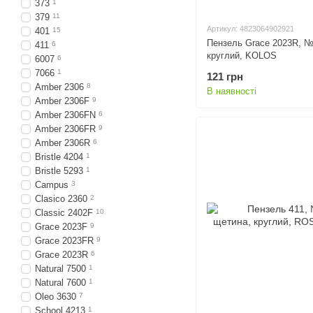
373
1
379
11
Артикул: 4823064902921
401
15
Пензель Grace 2023R, №
411
6
круглий, KOLOS
6007
6
7066
1
121 грн
Amber 2306
8
В наявності
Amber 2306F
9
Amber 2306FN
6
Amber 2306FR
9
Amber 2306R
6
Bristle 4204
1
Bristle 5293
1
Campus
3
Clasico 2360
2
Classic 2402F
10
Grace 2023F
9
Grace 2023FR
9
Grace 2023R
6
Natural 7500
1
Natural 7600
1
Oleo 3630
7
School 4213
1