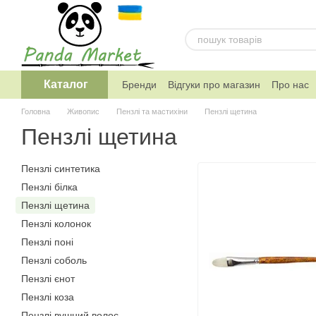
Перейти к основному контенту
Каталог
Бренди
Відгуки про магазин
Про нас
Telegram канал магазину
Головна
Живопис
Пензлі та мастихіни
Пензлі щетина
Пензлі щетина
Пензлі синтетика
Пензлі білка
Пензлі щетина
Пензлі колонок
Пензлі поні
Пензлі соболь
Пензлі єнот
Пензлі коза
Пензлi вушний волос