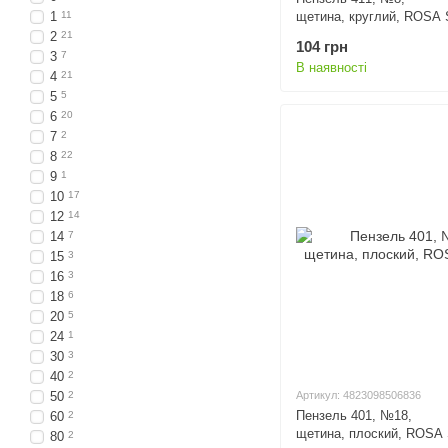
1
11
щетина, круглий, ROSA 
2
21
104 грн
3
7
В наявності
4
21
5
5
6
20
7
2
8
22
9
1
10
17
12
14
14
7
15
3
16
3
18
6
20
5
24
1
30
3
40
2
Артикул: 4823098506836
50
2
Пензель 401, №18,
60
2
щетина, плоский, ROSA 
80
2