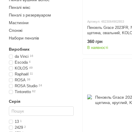
Пензлі мiкс
Пензлі з резервуаром
Артикул: 4823064902853
Мастихіни
Пензель Grace 2023FR, 
Спонжi
щетина, овальний, KOL
Набори пензлiв
360 грн
В наявності
Виробник
da Vinci
16
Escoda
4
KOLOS
49
Raphaël
11
ROSA
38
ROSA Studio
24
Tintoretto
62
Серія
13
1
2429
2