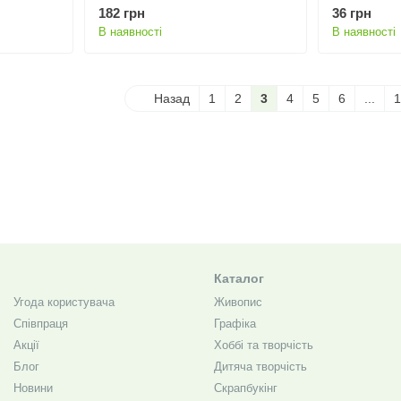
182 грн
36 грн
В наявності
В наявності
Назад
1
2
3
4
5
6
...
1
Каталог
Угода користувача
Живопис
Співпраця
Графіка
Акції
Хоббі та творчість
Блог
Дитяча творчість
Новини
Скрапбукінг