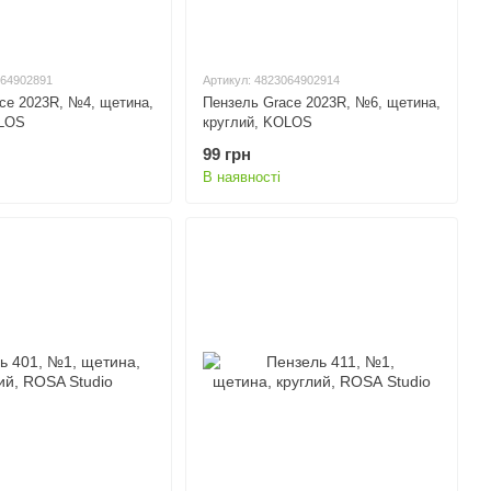
064902891
Артикул: 4823064902914
ce 2023R, №4, щетина,
Пензель Grace 2023R, №6, щетина,
OLOS
круглий, KOLOS
99 грн
В наявності