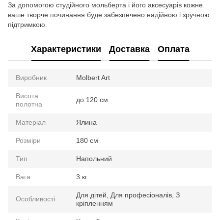
За допомогою студійного мольберта і його аксесуарів кожне
ваше творче починання буде забезпечено надійною і зручною
підтримкою.
Характеристики
Доставка
Оплата
Виробник
Molbert Art
Висота
до 120 см
полотна
Матеріал
Ялина
Розміри
180 см
Тип
Напольний
Вага
3 кг
Для дітей, Для професіоналів, З
Особливості
кріпленням