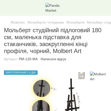
Живопис
Мольберти і етюдники
Мольберти
Мольберт студі
Мольберт студійний підлоговий 180
см, маленька підставка для
стаканчиків, заокругленні кінці
профіля, чорний, Molbert Art
Артикул:
PM-120-MA
Написати відгук
ВИГОТОВЛЕННЯ 1-3 ДНI