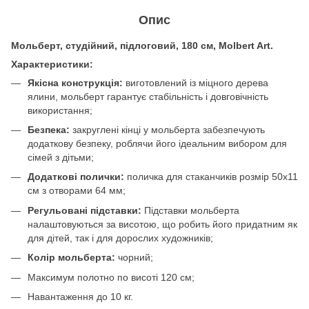
Опис
Мольберт, студійний, підлоговий, 180 см, Molbert Art.
Характеристики:
Якісна конструкція:
виготовлений із міцного дерева
ялини, мольберт гарантує стабільність і довговічність
використання;
Безпека:
закруглені кінці у мольберта забезпечують
додаткову безпеку, роблячи його ідеальним вибором для
сімей з дітьми;
Додаткові полички:
поличка для стаканчиків розмір 50х11
см з отворами 64 мм;
Регульовані підставки:
Підставки мольберта
налаштовуються за висотою, що робить його придатним як
для дітей, так і для дорослих художників;
Колір мольберта:
чорний;
Максимум полотно по висоті 120 см;
Навантаження до 10 кг.