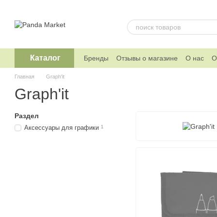
Перейти к основному контенту
Каталог
Бренды
Отзывы о магазине
О нас
О
Telegram канал магазина
Главная
Graph'it
Graph'it
Раздел
Аксессуары для графики
1