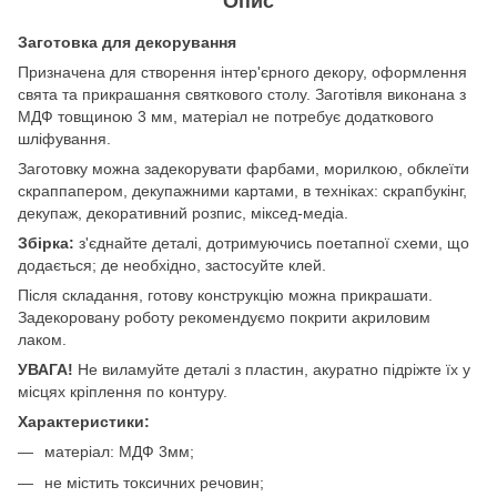
Опис
Заготовка для декорування
Призначена для створення інтер'єрного декору, оформлення
свята та прикрашання святкового столу. Заготівля виконана з
МДФ товщиною 3 мм, матеріал не потребує додаткового
шліфування.
Заготовку можна задекорувати фарбами, морилкою, обклеїти
скраппапером, декупажними картами, в техніках: скрапбукінг,
декупаж, декоративний розпис, міксед-медіа.
Збірка:
з'єднайте деталі, дотримуючись поетапної схеми, що
додається; де необхідно, застосуйте клей.
Після складання, готову конструкцію можна прикрашати.
Задекоровану роботу рекомендуємо покрити акриловим
лаком.
УВАГА!
Не виламуйте деталі з пластин, акуратно підріжте їх у
місцях кріплення по контуру.
Характеристики:
матеріал: МДФ 3мм;
не містить токсичних речовин;