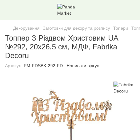
Декорування
Заготовки для декору та розпису
Топери
Топ
Топпер З Різдвом Христовим UA
№292, 20х26,5 см, МДФ, Fabrika
Decoru
Артикул:
PM-FDSBK-292-FD
Написати відгук