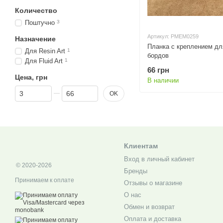
Количество
Поштучно
3
Артикул: PMEM0259
Назначение
Планка с креплением д
Для Resin Art
1
бордов
Для Fluid Art
1
66 грн
Цена, грн
В наличии
От Цена, грн
До Цена, грн
OK
Клиентам
Вход в личный кабинет
© 2020-2026
Бренды
Принимаем к оплате
Отзывы о магазине
О нас
Обмен и возврат
Оплата и доставка