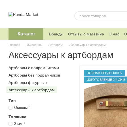
Перейти к основному контенту
Каталог
Бренды
Отзывы о магазине
О нас
О
Telegram канал магазина
Главная
Живопись
Артборды
Аксессуары к артбордам
Аксессуары к артбордам
Артборды с подрамниками
ПОЛНАЯ ПРЕДОПЛАТА
Артборды без подрамников
ИЗГОТОВЛЕНИЕ 2-4 ДНІВ
Артборды фигурные
Аксессуары к артбордам
Тип
Основы
3
Толщина
3 мм
1