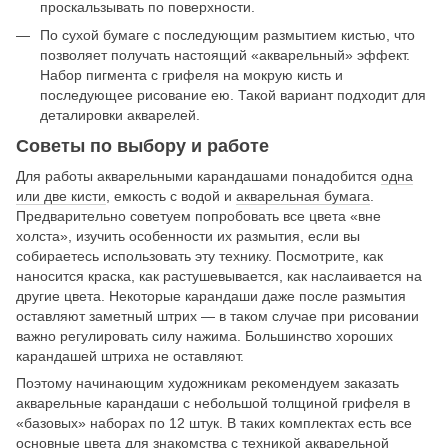
проскальзывать по поверхности.
По сухой бумаге с последующим размытием кистью, что
позволяет получать настоящий «акварельный» эффект.
Набор пигмента с грифеля на мокрую кисть и
последующее рисование ею. Такой вариант подходит для
деталировки акварелей.
Советы по выбору и работе
Для работы акварельными карандашами понадобится
одна
или две кисти
, емкость с водой и
акварельная бумага
.
Предварительно советуем попробовать все цвета «вне
холста», изучить особенности их размытия, если вы
собираетесь использовать эту технику. Посмотрите, как
наносится краска, как растушевывается, как наслаивается на
другие цвета. Некоторые карандаши даже после размытия
оставляют заметный штрих — в таком случае при рисовании
важно регулировать силу нажима. Большинство хороших
карандашей штриха не оставляют.
Поэтому начинающим художникам рекомендуем заказать
акварельные карандаши с небольшой толщиной грифеля в
«базовых» наборах по 12 штук. В таких комплектах есть все
основные цвета для знакомства с техникой акварельной