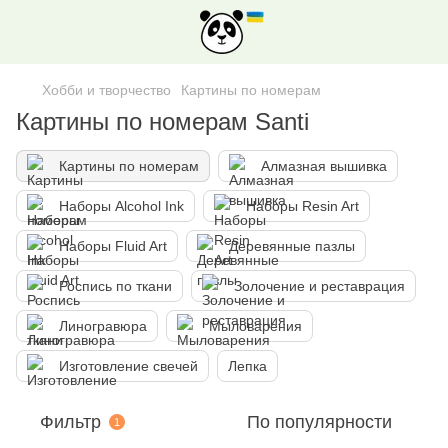
Хобби и творчество
Картины по номерам
Картины по номерам Santi
Картины по номерам
Алмазная вышивка
Наборы Alcohol Ink
Наборы Resin Art
Наборы Fluid Art
Деревянные пазлы
Роспись по ткани
Золочение и реставрация
Линогравюра
Мыловарения
Изготовление свечей
Лепка
Фильтр
По популярности
1