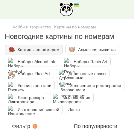
Хобби и творчество
Картины по номерам
Новогодние картины по номерам
Картины по номерам
Алмазная вышивка
Наборы Alcohol Ink
Наборы Resin Art
Наборы Fluid Art
Деревянные пазлы
Роспись по ткани
Золочение и реставрация
Линогравюра
Мыловарения
Изготовление свечей
Лепка
Фильтр
По популярности
1