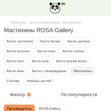
Живопись
Кисти и мастихины
Мастихины
Мастихины ROSA Gallery
Кисти синтетика
Кисти белка
Кисти щетина
Кисти колонок
Кисти пони
Кисти соболь
Кисти енот
Кисти коза
Кисти ушной волос
Кисти микс
Кисти с резервуаром
Мастихины
Спонжи
Наборы кистей
Фильтр
По популярности
1
Производитель
ROSA Gallery