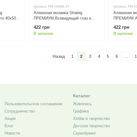
Артикул: PM-HX006-ST
Артикул: PM-H
eg
Алмазная мозаика Strateg
Алмазная мо
то 40х50
ПРЕМИУМ Всевидящий глаз и
ПРЕМИУМ Ам
павлины 30х40 см HX006
тонах 30х40
422 грн
422 грн
В наличии
В наличии
Назад
1
2
3
4
5
6
...
1
Каталог
Пользовательское соглашение
Живопись
Сотрудничество
Графика
Акции
Хобби и творчество
Блог
Детское творчество
Новости
Скрапбукинг