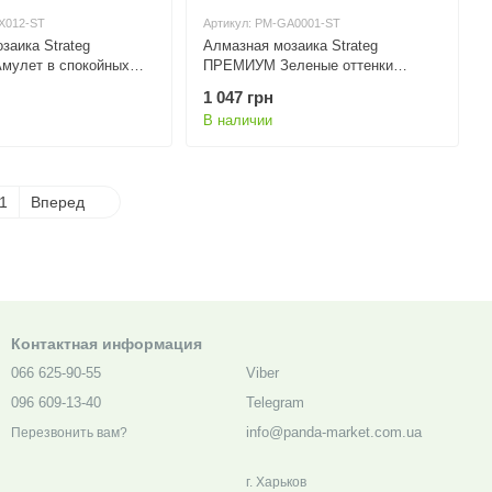
X012-ST
Артикул: PM-GA0001-ST
заика Strateg
Алмазная мозаика Strateg
улет в спокойных
ПРЕМИУМ Зеленые оттенки
 см HX012
цветов 50х50 см GA0001
1 047 грн
В наличии
1
Вперед
Контактная информация
066 625-90-55
Viber
096 609-13-40
Telegram
info@panda-market.com.ua
Перезвонить вам?
г. Харьков