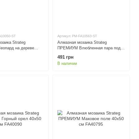
A10050-ST
Артикул: PM-FA10563-ST
заика Strateg
Алмазная мозаика Strateg
опард на дереве
ПРЕМИУМ Влюбленная пара под
10050
зонтиком 40х50 см FA10563
491 грн
В наличии