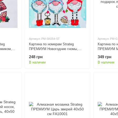
Артикул: PM-SK054-ST
Артикул: PM-
teg
Картина по номерам Strateg
Картина по 
омиком,
ПРЕМИУМ Новогодние гномы,
ПРЕМИУМ Ми
40х40 см,
подарок лак + уровень, 40х40 см,
подарок лак
248 грн
349 грн
SK054
GS1571
В наличии
В наличии