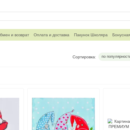
бмен и возврат
Оплата и доставка
Пакунок Школяра
Бонусна
дничество
Акции
Блог
Новости
Контакты
Telegram канал 
по популярност
Сортировка: