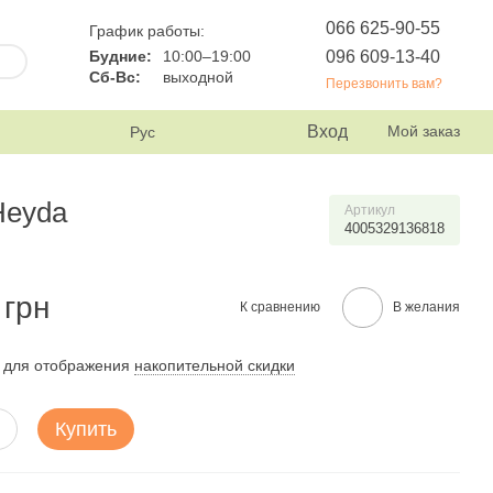
066 625-90-55
График работы:
096 609-13-40
Будние:
10:00–19:00
Сб-Вс:
выходной
Перезвонить вам?
Вход
Мой заказ
Рус
Heyda
Артикул
4005329136818
 грн
К сравнению
В желания
для отображения
накопительной скидки
Купить