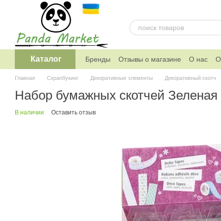
Перейти к основному контенту
Каталог
Бренды
Отзывы о магазине
О нас
О
Telegram канал магазина
Главная
Скрапбукинг
Декоративные элементы
Декоративный скотч
Набор бумажных скотчей Зеленая п
В наличии
Оставить отзыв