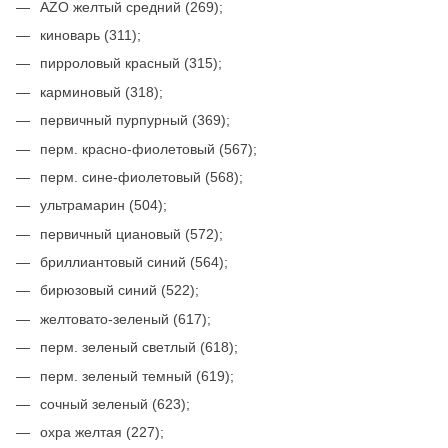
AZO желтый средний (269);
киноварь (311);
пирроловый красный (315);
карминовый (318);
первичный пурпурный (369);
перм. красно-фиолетовый (567);
перм. сине-фиолетовый (568);
ультрамарин (504);
первичный циановый (572);
бриллиантовый синий (564);
бирюзовый синий (522);
желтовато-зеленый (617);
перм. зеленый светлый (618);
перм. зеленый темный (619);
сочный зеленый (623);
охра желтая (227);