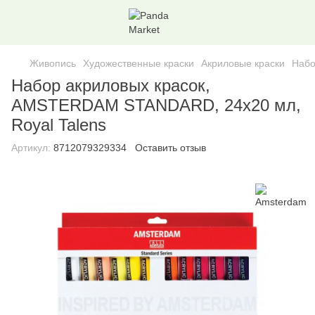
Живопись
Художественные краски
Акриловые краски
Набо
Набор акриловых красок,
AMSTERDAM STANDARD, 24x20 мл,
Royal Talens
Артикул:
8712079329334
Оставить отзыв