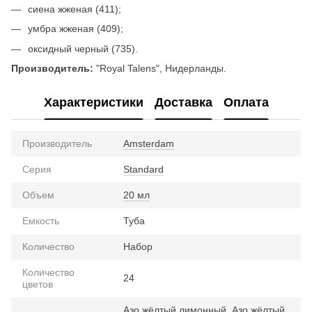
сиена жженая (411);
умбра жженая (409);
оксидный черный (735).
Производитель:
"Royal Talens", Нидерланды.
Характеристики
Доставка
Оплата
Производитель
Amsterdam
Серия
Standard
Объем
20 мл
Емкость
Туба
Количество
Набор
Количество
24
цветов
Азо жёлтый лимонный, Азо жёлтый