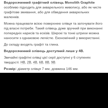
Водорозчинний графітний олівець Monolith Graphite
особливо підходить для акварельного живопису, або як чисте
графітове змивання, або для обведення акварельних
малюнків.
Можна працювати всією поверхнею олівця та заточувати його
під власні потреби. Такий олівець дуже зручний при виконанні
попередніх нарисів та ескізів. Широкі та тонкі штрихи можна
наносити з однаковою легкістю. Економічний у використанні.
До складу входять графіт та глина.
Водорозчинний олівець доступний лише у 4B.
Звичайні графітні олівці цієї серії доступні у 6 ступенях
твердості:
НВ
,
2В
,
4В
,
6В
,
8В
,
9В
.
Розмір:
діаметр олівця 7 мм, довжина 146 мм.