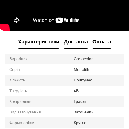
Характеристики
Доставка
Оплата
Виробник
Cretacolor
Серія
Monolith
Кількість
Поштучно
Твердість
4В
Колір олівця
Графіт
Вид заточування
Заточений
Форма олівця
Кругла