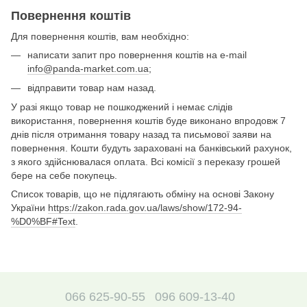
Повернення коштів
Для повернення коштів, вам необхідно:
написати запит про повернення коштів на e-mail
info@panda-market.com.ua
;
відправити товар нам назад.
У разі якщо товар не пошкоджений і немає слідів
використання, повернення коштів буде виконано впродовж 7
днів після отримання товару назад та письмової заяви на
повернення. Кошти будуть зараховані на банківський рахунок,
з якого здійснювалася оплата. Всі комісії з переказу грошей
бере на себе покупець.
Список товарів, що не підлягають обміну на основі Закону
України
https://zakon.rada.gov.ua/laws/show/172-94-
%D0%BF#Text
.
066 625-90-55
096 609-13-40