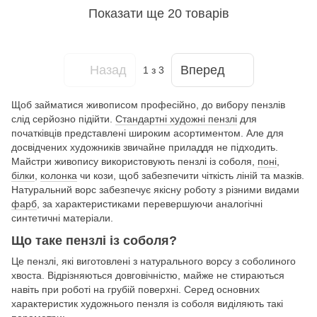
Показати ще 20 товарів
Назад
Вперед
1
з 3
Щоб займатися живописом професійно, до вибору пензлів
слід серйозно підійти.
Стандартні художні пензлі
для
початківців представлені широким асортиментом. Але для
досвідчених художників звичайне приладдя не підходить.
Майстри живопису використовують пензлі із соболя,
поні
,
білки
,
колонка
чи кози, щоб забезпечити чіткість ліній та мазків.
Натуральний ворс забезпечує якісну роботу з різними видами
фарб
, за характеристиками перевершуючи аналогічні
синтетичні матеріали.
Що таке пензлі із соболя?
Це пензлі, які виготовлені з натурального ворсу з соболиного
хвоста. Відрізняються довговічністю, майже не стираються
навіть при роботі на грубій поверхні. Серед основних
характеристик художнього пензля із соболя виділяють такі