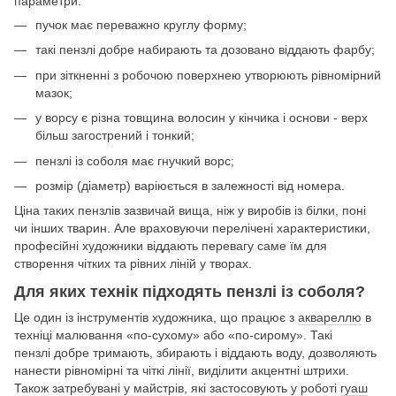
параметри:
пучок має переважно круглу форму;
такі пензлі добре набирають та дозовано віддають фарбу;
при зіткненні з робочою поверхнею утворюють рівномірний
мазок;
у ворсу є різна товщина волосин у кінчика і основи - верх
більш загострений і тонкий;
пензлі із соболя має гнучкий ворс;
розмір (діаметр) варіюється в залежності від номера.
Ціна таких пензлів зазвичай вища, ніж у виробів із білки, поні
чи інших тварин. Але враховуючи перелічені характеристики,
професійні художники віддають перевагу саме їм для
створення чітких та рівних ліній у творах.
Для яких технік підходять пензлі із соболя?
Це один із інструментів художника, що працює з
аквареллю
в
техніці малювання «по-сухому» або «по-сирому». Такі
пензлі добре тримають, збирають і віддають воду, дозволяють
нанести рівномірні та чіткі лінії, виділити акцентні штрихи.
Також затребувані у майстрів, які застосовують у роботі
гуаш