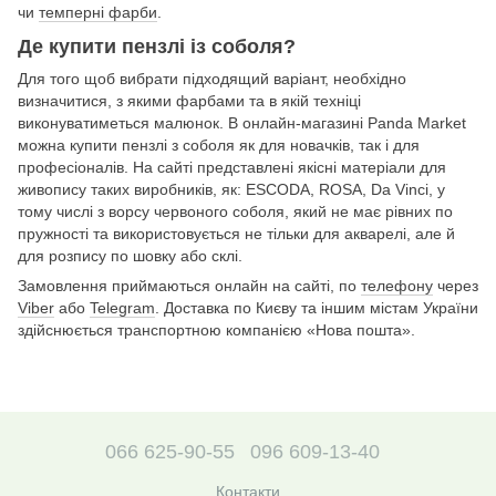
чи
темперні фарби
.
Де купити пензлі із соболя?
Для того щоб вибрати підходящий варіант, необхідно
визначитися, з якими фарбами та в якій техніці
виконуватиметься малюнок. В онлайн-магазині Panda Market
можна купити пензлі з соболя як для новачків, так і для
професіоналів. На сайті представлені якісні матеріали для
живопису таких виробників, як: ESCODA, ROSA, Da Vinci, у
тому числі з ворсу червоного соболя, який не має рівних по
пружності та використовується не тільки для акварелі, але й
для розпису по шовку або склі.
Замовлення приймаються онлайн на сайті, по
телефону
через
Viber
або
Telegram
. Доставка по Києву та іншим містам України
здійснюється транспортною компанією «Нова пошта».
066 625-90-55
096 609-13-40
Контакти