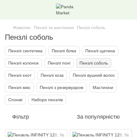
Живопис
Пензлі та мастихіни
Пензлі соболь
Пензлі соболь
Пензлі синтетика
Пензлі білка
Пензлі щетина
Пензлі колонок
Пензлі поні
Пензлі соболь
Пензлі єнот
Пензлі коза
Пензлi вушний волос
Пензлі мiкс
Пензлі з резервуаром
Мастихіни
Спонжi
Набори пензлiв
Фільтр
За популярністю