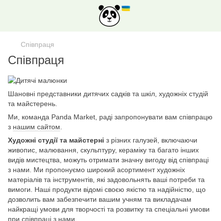
Співпраця
Співпраця
Шановні представники дитячих садків та шкіл, художніх студій
та майстерень.
Ми, команда Panda Market, раді запропонувати вам співпрацю
з
нашим сайтом
.
Художні студії та майстерні
з різних галузей, включаючи
живопис, малювання, скульптуру, кераміку та багато інших
видів мистецтва, можуть отримати значну вигоду від співпраці
з нами. Ми пропонуємо широкий асортимент художніх
матеріалів та інструментів, які задовольнять ваші потреби та
вимоги. Наші продукти відомі своєю якістю та надійністю, що
дозволить вам забезпечити вашим учням та викладачам
найкращі умови для творчості та розвитку та спеціальні умови
при співпраці з нами.