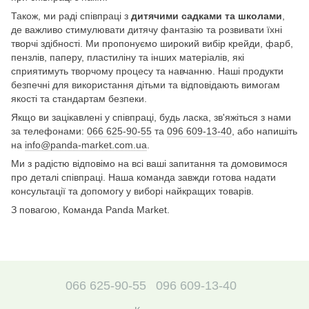
Також, ми раді співпраці з
дитячими садками та школами
,
де важливо стимулювати дитячу фантазію та розвивати їхні
творчі здібності. Ми пропонуємо широкий вибір крейди, фарб,
пензлів, паперу, пластиліну та інших матеріалів, які
сприятимуть творчому процесу та навчанню. Наші продукти
безпечні для використання дітьми та відповідають вимогам
якості та стандартам безпеки.
Якщо ви зацікавлені у співпраці, будь ласка, зв'яжіться з нами
за телефонами:
066 625-90-55
та
096 609-13-40
, або напишіть
на
info@panda-market.com.ua
.
Ми з радістю відповімо на всі ваші запитання та домовимося
про деталі співпраці. Наша команда завжди готова надати
консультації та допомогу у виборі найкращих товарів.
З повагою, Команда Panda Market.
066 625-90-55
096 609-13-40