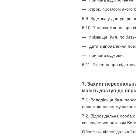
причина відстрочення;
строк, протягом якого 
6.9. Відмова у доступі до 
6.10. У повідомленні про 
прізвище, ім'я, по бать
дата відправлення пов
причина відмови.
6.11. Рішення про відстро
7. Захист персональн
мають доступ до перс
7.1. Володільця бази перс
несанкціонованому знищен
7.2. Відповідальна особа о
визначається наказом Вол
Обов’язки відповідальної о