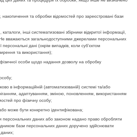
ад цих даних та процедури їх обробки, якщо інше не визначено
 накопичення та обробки відомостей про зареєстровані бази
, каталоги, інші систематизовані збірники відкритої інформації,
них. Не вважаються загальнодоступними джерелами персональних
 персональні дані (окрім випадків, коли суб’єктом
ширення та використання);
 фізичної особи щодо надання дозволу на обробку
особу;
тково в інформаційній (автоматизованій) системі та/або
беріганням, адаптуванням, зміною, поновленням, використанням
остей про фізичну особу;
 або може бути конкретно ідентифікована;
зи персональних даних або законом надано право обробляти
рядником бази персональних даних доручено здійснювати
 даних;