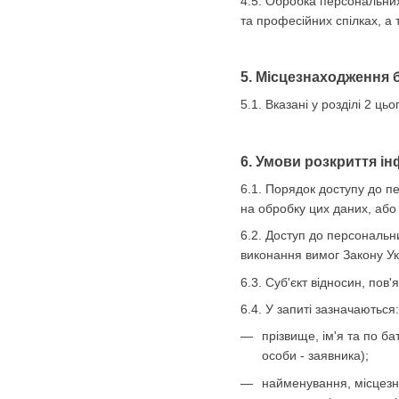
4.5. Обробка персональних 
та професійних спілках, а 
5. Місцезнаходження 
5.1. Вказані у розділі 2 
6. Умови розкриття ін
6.1. Порядок доступу до п
на обробку цих даних, або 
6.2. Доступ до персональн
виконання вимог Закону У
6.3. Суб'єкт відносин, по
6.4. У запиті зазначаються:
прізвище, ім'я та по б
особи - заявника);
найменування, місцезна