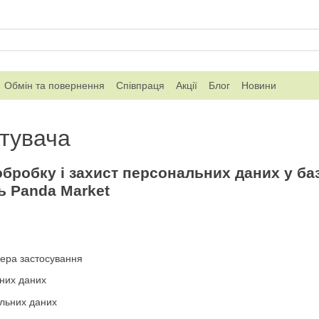
Обмін та повернення
Співпраця
Акції
Блог
Новини
стувача
бробку і захист персональних даних у ба
ь Panda Market
фера застосування
них даних
льних даних