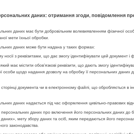
ерсональних даних: отримання згоди, повідомлення про
нальних даних має бути добровільним волевиявленням фізичної осо
ної мети їхньої обробки.
нальних даних може бути надана у таких формах:
 носії з реквізитами, що дає змогу ідентифікувати цей документ і ф
який має містити обов’язкові реквізити, що дають змогу ідентифіку
ї особи щодо надання дозволу на обробку її персональних даних до
й сторінці документа чи в електронному файлі, що обробляється в 
нальних даних надається під час оформлення цивільно-правових відн
а персональних даних про включення його персональних даних до б
даних», мету збору даних та осіб, яким передаються його персона
ного законодавства.