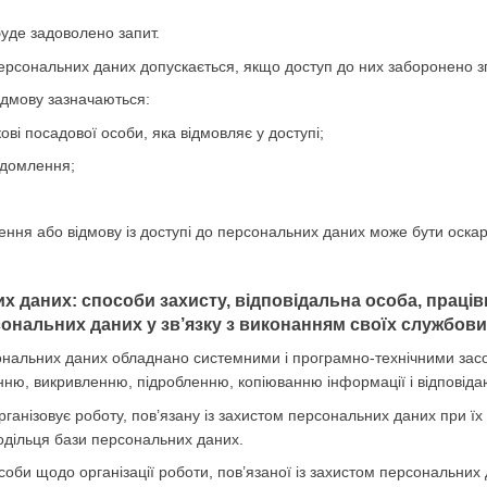
буде задоволено запит.
персональних даних допускається, якщо доступ до них заборонено зг
відмову зазначаються:
кові посадової особи, яка відмовляє у доступі;
ідомлення;
чення або відмову із доступі до персональних даних може бути оска
их даних: способи захисту, відповідальна особа, праці
ональних даних у зв’язку з виконанням своїх службових
ональних даних обладнано системними і програмно-технічними засоба
ню, викривленню, підробленню, копіюванню інформації і відповіда
рганізовує роботу, пов’язану із захистом персональних даних при їх
одільця бази персональних даних.
соби щодо організації роботи, пов’язаної із захистом персональних 