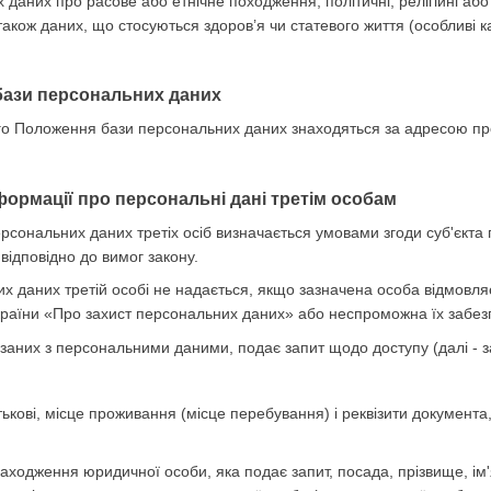
даних про расове або етнічне походження, політичні, релігійні або
також даних, що стосуються здоров’я чи статевого життя (особливі к
бази персональних даних
цього Положення бази персональних даних знаходяться за адресою п
формації про персональні дані третім особам
ерсональних даних третіх осіб визначається умовами згоди суб'єкт
відповідно до вимог закону.
их даних третій особі не надається, якщо зазначена особа відмовл
країни «Про захист персональних даних» або неспроможна їх забез
в'язаних з персональними даними, подає запит щодо доступу (далі -
атькові, місце проживання (місце перебування) і реквізити документа
ходження юридичної особи, яка подає запит, посада, прізвище, ім'я