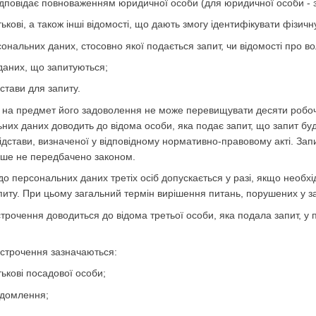
відповідає повноваженням юридичної особи (для юридичної особи - 
тькові, а також інші відомості, що дають змогу ідентифікувати фізичн
сональних даних, стосовно якої подається запит, чи відомості про в
даних, що запитуються;
дстави для запиту.
у на предмет його задоволення не може перевищувати десяти робоч
них даних доводить до відома особи, яка подає запит, що запит буд
ідстави, визначеної у відповідному нормативно-правовому акті. За
нше не передбачено законом.
 до персональних даних третіх осіб допускається у разі, якщо необх
питу. При цьому загальний термін вирішення питань, порушених у з
строчення доводиться до відома третьої особи, яка подала запит, у
ідстрочення зазначаються:
тькові посадової особи;
ідомлення;