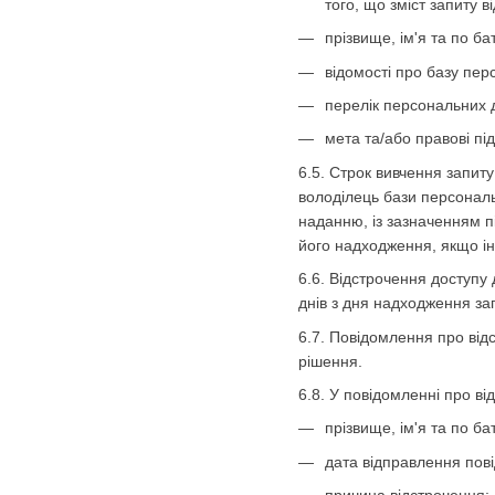
того, що зміст запиту 
прізвище, ім'я та по ба
відомості про базу пер
перелік персональних 
мета та/або правові пі
6.5. Строк вивчення запит
володілець бази персональ
наданню, із зазначенням п
його надходження, якщо і
6.6. Відстрочення доступу
днів з дня надходження за
6.7. Повідомлення про від
рішення.
6.8. У повідомленні про в
прізвище, ім'я та по ба
дата відправлення пов