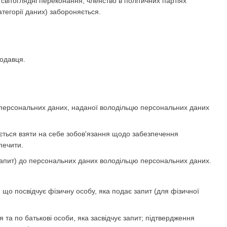
 світоглядні переконання, членство в політичних партіях
атегорії даних) забороняється.
родавця.
а персональних даних, наданої володільцю персональних даних
яється взяти на себе зобов'язання щодо забезпечення
печити.
 запит) до персональних даних володільцю персональних даних.
, що посвідчує фізичну особу, яка подає запит (для фізичної
 та по батькові особи, яка засвідчує запит; підтвердження