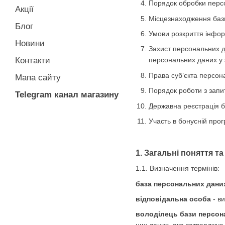
Порядок обробки персо
Акції
Місцезнаходження баз
Блог
Умови розкриття інфор
Новини
Захист персональних д
Контакти
персональних даних у з
Права суб’єкта персон
Мапа сайту
Порядок роботи з запи
Telegram канал магазину
Державна реєстрація 
Участь в бонуснiй прог
1. Загальні поняття т
1.1. Визначення термінів:
база персональних дани
відповідальна особа
- ви
володілець бази персон