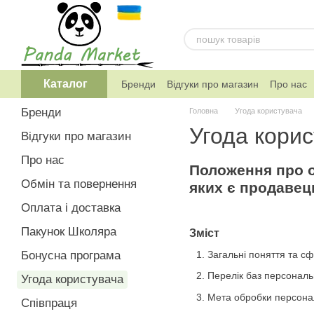
Перейти к основному контенту
Каталог
Бренди
Відгуки про магазин
Про нас
Telegram канал магазину
Бренди
Головна
Угода користувача
Угода кори
Відгуки про магазин
Про нас
Положення про о
Обмін та повернення
яких є продавец
Оплата і доставка
Пакунок Школяра
Зміст
Бонусна програма
Загальні поняття та с
Перелік баз персональ
Угода користувача
Мета обробки персона
Співпраця