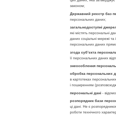
цих даних, яка затверджує
законом;
Державний реєстр баз п
персональних даних;
загальнодоступні джере
які містять персональні д
даних соціальні мережі та 
персональних даних прямо 
згода суб’єкта персонал
її персональних даних від
знеособлення персональ
обробка персональних 
в картотеках персональних
і поширенням (розповсюдж
персональні дані
- відомо
розпорядник бази персо
ці дані. Не є розпорядник
роботи технічного характе