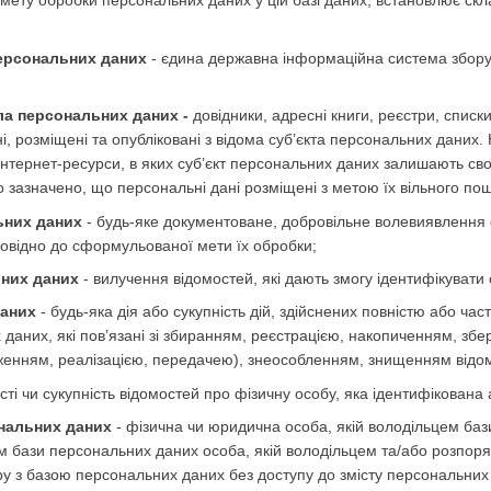
 мету обробки персональних даних у цій базі даних, встановлює скл
ерсональних даних
- єдина державна інформаційна система збору,
ла персональних даних -
довідники, адресні книги, реєстри, списки
ані, розміщені та опубліковані з відома суб’єкта персональних да
інтернет-ресурси, в яких суб’єкт персональних даних залишають свої
зазначено, що персональні дані розміщені з метою їх вільного по
ьних даних
- будь-яке документоване, добровільне волевиявлення
повідно до сформульованої мети їх обробки;
них даних
- вилучення відомостей, які дають змогу ідентифікувати 
даних
- будь-яка дія або сукупність дій, здійснених повністю або час
 даних, які пов’язані зі збиранням, реєстрацією, накопиченням, з
енням, реалізацією, передачею), знеособленням, знищенням відом
сті чи сукупність відомостей про фізичну особу, яка ідентифікована
нальних даних
- фізична чи юридична особа, якій володільцем ба
ом бази персональних даних особа, якій володільцем та/або розпо
ру з базою персональних даних без доступу до змісту персональних