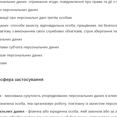
нальних даних: отримання згоди, повідомлення про права та дії з
и персональних даних
мації про персональні дані третім особам
аних: способи захисту, відповідальна особа, працівники, які безпо
в’язку з виконанням своїх службових обов’язків, строк зберігання 
альних даних
тами суб'єкта персональних даних
бази персональних даних
рамі
а сфера застосування
х
- іменована сукупність упорядкованих персональних даних в елек
значена особа, яка організовує роботу, пов’язану із захистом персо
альних даних
- фізична або юридична особа, якій законом або за 