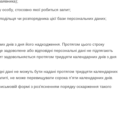
заявника);
у особу, стосовно якої робиться запит;
олодільця чи розпорядника цієї бази персональних даних;
их днів з дня його надходження. Протягом цього строку
е задоволене або відповідні персональні дані не підлягають
пит задовольняється протягом тридцяти календарних днів з дня
ідні дані не можуть бути надані протягом тридцяти календарних
апиті, не може перевищувати сорока п'яти календарних днів.
 письмовій формі з роз'ясненням порядку оскарження такого