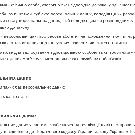
аних
- фізична особа, стосовно якої відповідно до закону здійснюєть
оба, за винятком суб’єкта персональних даних, володільця чи роз
ь захисту персональних даних, якій володільцем чи розпорядником
ідно до закону;
- персональні дані про расове або етнічне походження, політичні, р
лках, а також даних, що стосуються здоров’я чи статевого життя.
язкове для застосування відповідальною особою та співробітникам
них даних у зв’язку з виконанням своїх службових обов’язків.
нальних даних
м таких баз персональних даних:
х контрагентів.
ональних даних
альних даних у системі є забезпечення реалізації цивільно-правови
уги відповідно до Податкового кодексу України, Закону України «Про 