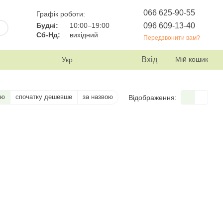
066 625-90-55
Графік роботи:
096 609-13-40
Будні:
10:00–19:00
Сб-Нд:
вихідний
Передзвонити вам?
Вхід
Мій кошик
Укр
тю
спочатку дешевше
за назвою
Відображення: