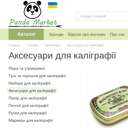
Перейти к основному контенту
Каталог
Бренди
Відгуки про магазин
Про нас
Telegram канал магазину
Головна
Графіка
Каліграфія
Аксесуари для каліграфії
Аксесуари для каліграфії
Пера та утримувачі
Туш та чорнила для каліграфії
Набори для каліграфії
Аксесуари для каліграфії
Папір для каліграфії
Пензлі для каліграфії
Ручки для каліграфії
Маркери для каліграфії