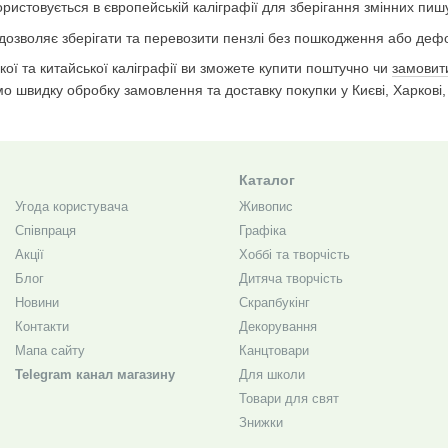
ристовується в європейській каліграфії для зберігання змінних пишу
дозволяє зберігати та перевозити пензлі без пошкодження або дефо
ої та китайської каліграфії ви зможете купити поштучно чи
замовити
мо швидку обробку замовлення та доставку покупки у Києві, Харкові, 
Каталог
Угода користувача
Живопис
Співпраця
Графіка
Акції
Хоббі та творчість
Блог
Дитяча творчість
Новини
Скрапбукінг
Контакти
Декорування
Мапа сайту
Канцтовари
Telegram канал магазину
Для школи
Товари для свят
Знижки