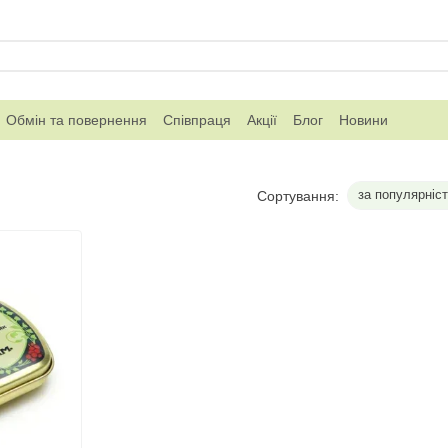
Обмін та повернення
Співпраця
Акції
Блог
Новини
за популярніс
Сортування: