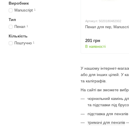
Виробник
Manuscript
1
Тип
Артикул: 5020180482002
Пенал
1
Пенал для пер, Manuscri
Кількість
201 грн
Поштучно
1
В наявності
У нашому інтернет-магазин
або для інших цілей. У к
та каліграфів.
На сайті ви зможете вибр
чорнильний камінь дл
та підставки під брусо
підставка для пензлів
тримачі для пензлів
—