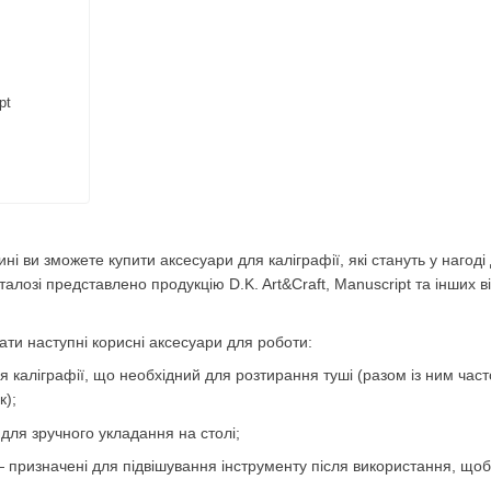
pt
і ви зможете купити аксесуари для каліграфії, які стануть у нагоді 
аталозі представлено продукцію D.K. Art&Craft, Manuscript та інших
ати наступні корисні аксесуари для роботи:
я каліграфії, що необхідний для розтирання туші (разом із ним час
к);
 для зручного укладання на столі;
 призначені для підвішування інструменту після використання, щоб