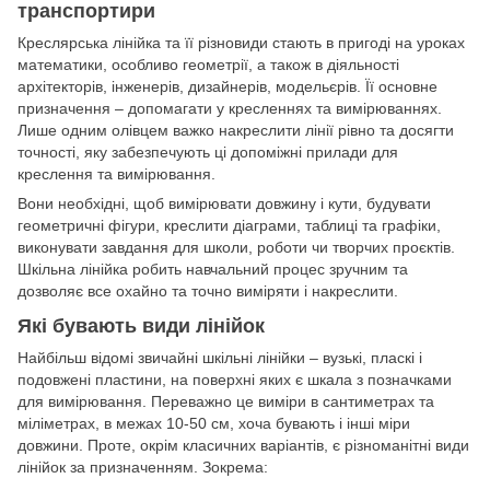
транспортири
Креслярська лінійка та її різновиди стають в пригоді на уроках
математики, особливо геометрії, а також в діяльності
архітекторів, інженерів, дизайнерів, модельєрів. Її основне
призначення – допомагати у кресленнях та вимірюваннях.
Лише одним олівцем важко накреслити лінії рівно та досягти
точності, яку забезпечують ці допоміжні прилади для
креслення та вимірювання.
Вони необхідні, щоб вимірювати довжину і кути, будувати
геометричні фігури, креслити діаграми, таблиці та графіки,
виконувати завдання для школи, роботи чи творчих проєктів.
Шкільна лінійка робить навчальний процес зручним та
дозволяє все охайно та точно виміряти і накреслити.
Які бувають види лінійок
Найбільш відомі звичайні шкільні лінійки – вузькі, пласкі і
подовжені пластини, на поверхні яких є шкала з позначками
для вимірювання. Переважно це виміри в сантиметрах та
міліметрах, в межах 10-50 см, хоча бувають і інші міри
довжини. Проте, окрім класичних варіантів, є різноманітні види
лінійок за призначенням. Зокрема: