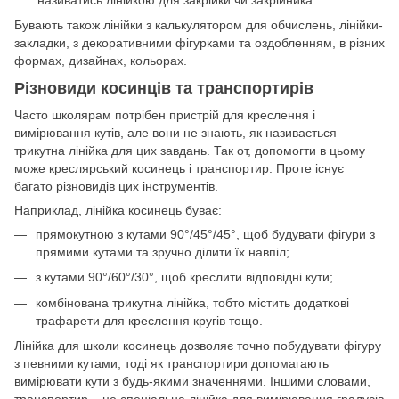
Бувають також лінійки з калькулятором для обчислень, лінійки-
закладки, з декоративними фігурками та оздобленням, в різних
формах, дизайнах, кольорах.
Різновиди косинців та транспортирів
Часто школярам потрібен пристрій для креслення і
вимірювання кутів, але вони не знають, як називається
трикутна лінійка для цих завдань. Так от, допомогти в цьому
може креслярський косинець і транспортир. Проте існує
багато різновидів цих інструментів.
Наприклад, лінійка косинець буває:
прямокутною з кутами 90°/45°/45°, щоб будувати фігури з
прямими кутами та зручно ділити їх навпіл;
з кутами 90°/60°/30°, щоб креслити відповідні кути;
комбінована трикутна лінійка, тобто містить додаткові
трафарети для креслення кругів тощо.
Лінійка для школи косинець дозволяє точно побудувати фігуру
з певними кутами, тоді як транспортири допомагають
вимірювати кути з будь-якими значеннями. Іншими словами,