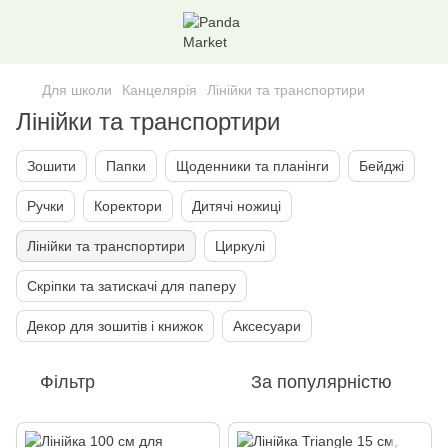
Для школи
Канцелярія
Лінійки та транспортири
Лінійки та транспортири
Зошити
Папки
Щоденники та планінги
Бейджі
Ручки
Коректори
Дитячі ножиці
Лінійки та транспортири
Циркулі
Скріпки та затискачі для паперу
Декор для зошитів і книжок
Аксесуари
Фільтр
За популярністю