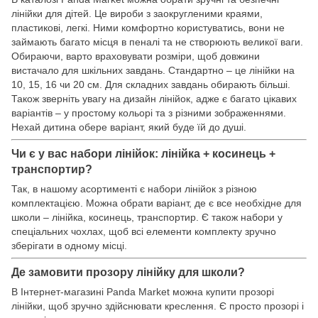
лінійки для дітей. Це вироби з заокругленими краями,
пластикові, легкі. Ними комфортно користуватись, вони не
займають багато місця в пеналі та не створюють великої ваги.
Обираючи, варто враховувати розміри, щоб довжини
вистачало для шкільних завдань. Стандартно – це лінійки на
10, 15, 16 чи 20 см. Для складних завдань обирають більші.
Також зверніть увагу на дизайн лінійок, адже є багато цікавих
варіантів – у простому кольорі та з різними зображеннями.
Нехай дитина обере варіант, який буде їй до душі.
Чи є у вас набори лінійок: лінійка + косинець +
транспортир?
Так, в нашому асортименті є набори лінійок з різною
комплектацією. Можна обрати варіант, де є все необхідне для
школи – лінійка, косинець, транспортир. Є також набори у
спеціальних чохлах, щоб всі елементи комплекту зручно
зберігати в одному місці.
Де замовити прозору лінійку для школи?
В Інтернет-магазині Panda Market можна купити прозорі
лінійки, щоб зручно здійснювати креслення. Є просто прозорі і