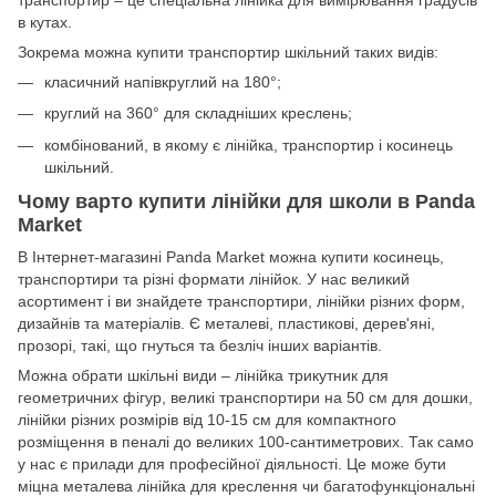
транспортир – це спеціальна лінійка для вимірювання градусів
в кутах.
Зокрема можна купити транспортир шкільний таких видів:
класичний напівкруглий на 180°;
круглий на 360° для складніших креслень;
комбінований, в якому є лінійка, транспортир і косинець
шкільний.
Чому варто купити лінійки для школи в Panda
Market
В Інтернет-магазині Panda Market можна купити косинець,
транспортири та різні формати лінійок. У нас великий
асортимент і ви знайдете транспортири, лінійки різних форм,
дизайнів та матеріалів. Є металеві, пластикові, дерев'яні,
прозорі, такі, що гнуться та безліч інших варіантів.
Можна обрати шкільні види – лінійка трикутник для
геометричних фігур, великі транспортири на 50 см для дошки,
лінійки різних розмірів від 10-15 см для компактного
розміщення в пеналі до великих 100-сантиметрових. Так само
у нас є прилади для професійної діяльності. Це може бути
міцна металева лінійка для креслення чи багатофункціональні