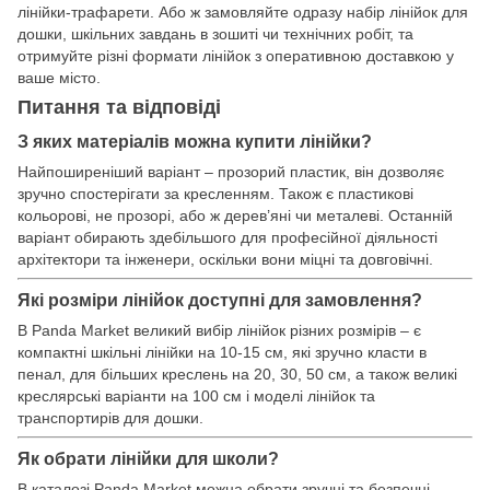
лінійки-трафарети. Або ж замовляйте одразу набір лінійок для
дошки, шкільних завдань в зошиті чи технічних робіт, та
отримуйте різні формати лінійок з оперативною доставкою у
ваше місто.
Питання та відповіді
З яких матеріалів можна купити лінійки?
Найпоширеніший варіант – прозорий пластик, він дозволяє
зручно спостерігати за кресленням. Також є пластикові
кольорові, не прозорі, або ж дерев’яні чи металеві. Останній
варіант обирають здебільшого для професійної діяльності
архітектори та інженери, оскільки вони міцні та довговічні.
Які розміри лінійок доступні для замовлення?
В Panda Market великий вибір лінійок різних розмірів – є
компактні шкільні лінійки на 10-15 см, які зручно класти в
пенал, для більших креслень на 20, 30, 50 см, а також великі
креслярські варіанти на 100 см і моделі лінійок та
транспортирів для дошки.
Як обрати лінійки для школи?
В каталозі Panda Market можна обрати зручні та безпечні