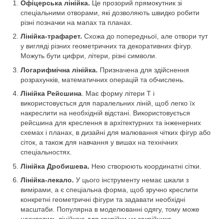
Офіцерська лінійка.
Це прозорий прямокутник зі
спеціальними отворами, які дозволяють швидко робити
різні позначки на мапах та планах.
Лінійка-трафарет.
Схожа до попередньої, але отвори тут
у вигляді різних геометричних та декоративних фігур.
Можуть бути цифри, літери, різні символи.
Логарифмічна лінійка.
Призначена для здійснення
розрахунків, математичних операцій та обчислень.
Лінійка Рейсшина
. Має форму літери Т і
використовується для паралельних ліній, щоб легко їх
накреслити на необхідній відстані. Використовується
рейсшина для креслення в архітектурних та інженерних
схемах і планах, в дизайні для малювання чітких фігур або
сіток, а також для навчання у вишах на технічних
спеціальностях.
Лінійка Дробишева.
Нею створюють координатні сітки.
Лінійка-лекало.
У цього інструменту немає шкали з
вимірами, а є спеціальна форма, щоб зручно креслити
конкретні геометричні фігури та задавати необхідні
масштаби. Популярна в моделюванні одягу, тому може
називатись лінійкою для закрійки чи закрійника.