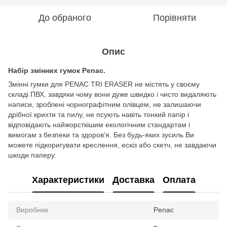
До обраного
Порівняти
Опис
Набір змінних гумок Penac.
Змінні гумки для PENAC TRI ERASER не містять у своєму
складі ПВХ, завдяки чому вони дуже швидко і чисто видаляють
написи, зроблені чорнографітним олівцем, не залишаючи
дрібної крихти та пилу, не псують навіть тонкий папір і
відповідають найжорсткішим екологічним стандартам і
вимогам з безпеки та здоров'я. Без будь-яких зусиль Ви
можете підкоригувати креслення, ескіз або скетч, не завдаючи
шкоди паперу.
Характеристики
Доставка
Оплата
Виробник
Penac