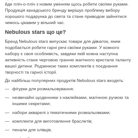
йде пліч-о-пліч з новим умінням щось робити своїми руками.
Продукція канадського бренду вирішує проблему вибору
хорошого подарунка до свята та стане приводом зайнятися
чимось цікавим у вільний час.
Nebulous stars що це?
Бренд Nebulous stars випускає товари для дівчаток, яким
подобається робити гарні речі своїми руками. У кожного
набору є своя особливість, завдяки якій кожна наступна
активність стане черговою гранню магічного кристала таланту
вашої дитини. Родзинкою таких комплектів є поєднання
творчості та гарної історії.
До найбільш популярних продуктів Nebulous stars входять:
фігурки для розмальовування;
незвичайні щоденники з наклейками, магічною ручкою та
іншими секретами;
набори акварелі з тематичними розмальовками;
комплекти для виготовлення браслетів;
пенали для олівців;