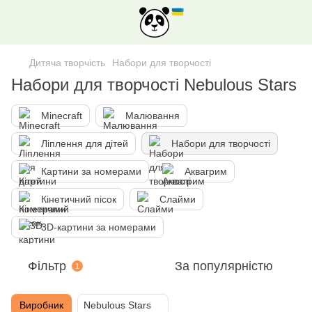
Дитяча творчість
Набори для творчості
Набори для творчості Nebulous Stars
Minecraft
Малювання
Ліплення для дітей
Набори для творчості
Картини за номерами
Аквагрим
Кінетичний пісок
Слайми
3D-картини за номерами
Фільтр
За популярністю
1
Виробник
Nebulous Stars