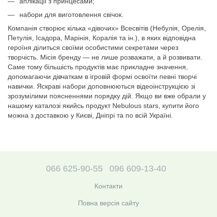
аплікації з принцесами;
набори для виготовлення свічок.
Компанія створює кілька «дівочих» Всесвітів (Небулія, Орелія,
Петулія, Ісадора, Марінія, Коралія та ін.), в яких відповідна
героїня ділиться своїми особистими секретами через
творчість. Місія бренду — не лише розважати, а й розвивати.
Саме тому більшість продуктів має прикладне значення,
допомагаючи дівчаткам в ігровій формі освоїти певні творчі
навички. Яскраві набори доповнюються відеоінструкцією зі
зрозумілими поясненнями порядку дій. Якщо ви вже обрали у
нашому каталозі якийсь продукт Nebulous stars, купити його
можна з доставкою у Києві, Дніпрі та по всій Україні.
066 625-90-55
096 609-13-40
Контакти
Повна версія сайту