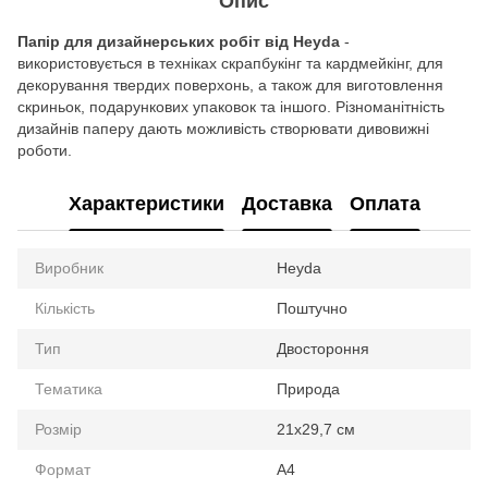
Опис
Папір для дизайнерських робіт від Heyda
-
використовується в техніках скрапбукінг та кардмейкінг, для
декорування твердих поверхонь, а також для виготовлення
скриньок, подарункових упаковок та іншого. Різноманітність
дизайнів паперу дають можливість створювати дивовижні
роботи.
Характеристики
Доставка
Оплата
Виробник
Heyda
Кількість
Поштучно
Тип
Двостороння
Тематика
Природа
Розмір
21x29,7 см
Формат
A4