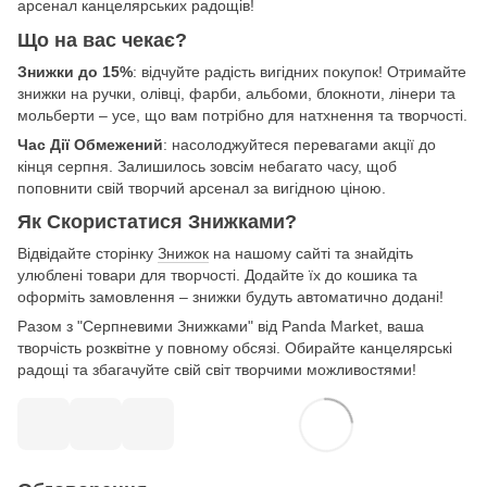
арсенал канцелярських радощів!
Що на вас чекає?
Знижки до 15%
: відчуйте радість вигідних покупок! Отримайте
знижки на ручки, олівці, фарби, альбоми, блокноти, лінери та
мольберти – усе, що вам потрібно для натхнення та творчості.
Час Дії Обмежений
: насолоджуйтеся перевагами акції до
кінця серпня. Залишилось зовсім небагато часу, щоб
поповнити свій творчий арсенал за вигідною ціною.
Як Скористатися Знижками?
Відвідайте сторінку
Знижок
на нашому сайті та знайдіть
улюблені товари для творчості. Додайте їх до кошика та
оформіть замовлення – знижки будуть автоматично додані!
Разом з "Серпневими Знижками" від Panda Market, ваша
творчість розквітне у повному обсязі. Обирайте канцелярські
радощі та збагачуйте свій світ творчими можливостями!