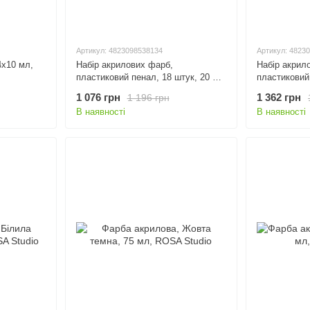
Артикул: 4823098538134
Артикул: 4823
4х10 мл,
Набір акрилових фарб,
Набір акрил
пластиковий пенал, 18 штук, 20 мл
пластиковий
туба, ROSA Studio
мл туба, RO
1 076 грн
1 362 грн
1 196 грн
В наявності
В наявності