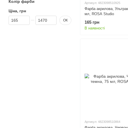
Колір фарби
Артикул: 4823098510925
Фарба акрилова, Ультра
Ціна, грн
мл, ROSA Studio
Від Ціна, грн
До Ціна, грн
ОК
165 грн
В наявності
Артикул: 4823098510864
Фарба акрилова, Червон