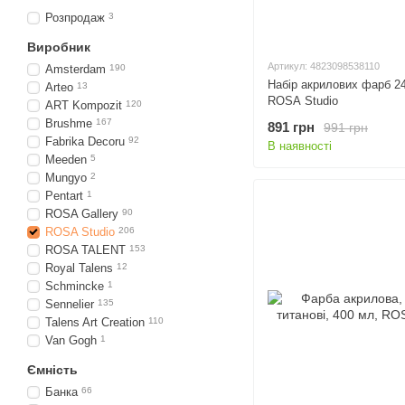
Розпродаж
3
Виробник
Артикул: 4823098538110
Amsterdam
190
Набір акрилових фарб 2
Arteo
13
ROSA Studio
ART Kompozit
120
Brushme
167
891 грн
991 грн
Fabrika Decoru
92
В наявності
Meeden
5
Mungyo
2
Pentart
1
ROSA Gallery
90
ROSA Studio
206
ROSA TALENT
153
Royal Talens
12
Schmincke
1
Sennelier
135
Talens Art Creation
110
Van Gogh
1
Ємність
Банка
66