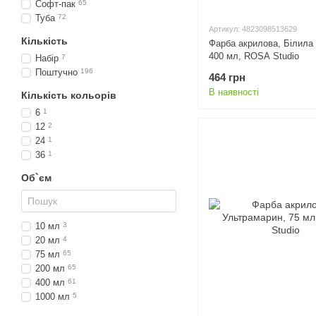
Софт-пак
65
Туба
72
Артикул: 4823098513629
Кількість
Фарба акрилова, Білила 
400 мл, ROSA Studio
Набір
7
Поштучно
196
464 грн
В наявності
Кількість кольорів
6
1
12
2
24
1
36
1
Об`єм
10 мл
3
20 мл
4
75 мл
65
200 мл
65
400 мл
61
1000 мл
5