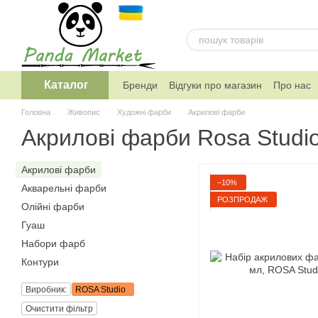
Перейти к основному контенту
Каталог
Бренди
Відгуки про магазин
Про нас
Telegram канал магазину
Головна
Живопис
Художнi фарби
Акрилові фарби
Акрилові фарби Rosa Studi
Акрилові фарби
−10%
Акварельнi фарби
РОЗПРОДАЖ
Олійні фарби
Гуаш
Набори фарб
Контури
Виробник:
ROSA Studio
Очистити фільтр