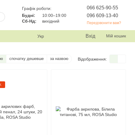
066 625-90-55
Графік роботи:
096 609-13-40
Будні:
10:00–19:00
Сб-Нд:
вихідний
Передзвонити вам?
Вхід
Мій кошик
Укр
тю
спочатку дешевше
за назвою
Відображення:
Ж