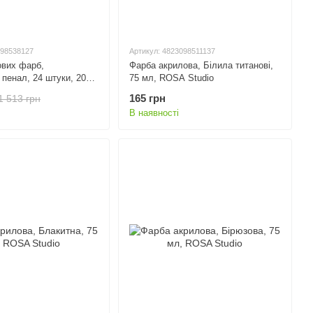
098538127
Артикул: 4823098511137
ових фарб,
Фарба акрилова, Білила титанові,
 пенал, 24 штуки, 20
75 мл, ROSA Studio
SA Studio
165 грн
1 513 грн
В наявності