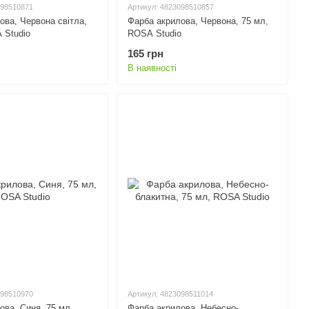
098510871
Артикул: 4823098510857
ова, Червона світла,
Фарба акрилова, Червона, 75 мл,
 Studio
ROSA Studio
165 грн
В наявності
098510970
Артикул: 4823098511014
ова, Синя, 75 мл,
Фарба акрилова, Небесно-