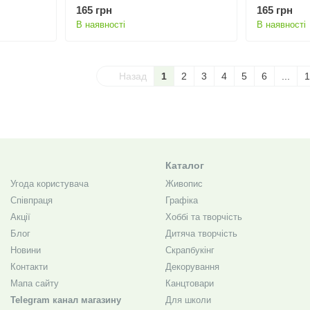
165 грн
165 грн
В наявності
В наявності
Назад
1
2
3
4
5
6
...
1
Каталог
Угода користувача
Живопис
Співпраця
Графіка
Акції
Хоббі та творчість
Блог
Дитяча творчість
Новини
Скрапбукінг
Контакти
Декорування
Мапа сайту
Канцтовари
Telegram канал магазину
Для школи