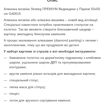
Опис
Алмазна мозаїка Strateg ПРЕМІУМ Ведмедики у Парижі 50х50
см GA0015
Алмазна мозаїка або алмазна вишивка – новий вид аплікації.
Спеціальні намистини потрібно приклеювати стилусом на
полотно. Так ви зможете створити блискавичний шедевр –
картину, викладену блискучим камінням.
А процес малювання алмазами (diamond painting) є легким і
захоплюючим, тому що ми продумали всі деталі.
У наборі картини зі стразів є всі необхідні інструменти:
бавовняне полотно на дерев'яному підрамнику з клейовим
шаром, ущільнене шаром ДВП та пронумерованими
контурами;
кругле каміння різних кольорів для викладення картини;
спеціальний стілус;
липка маса для стілусу;
пінцет;
лоток для зручного сортування каміння;