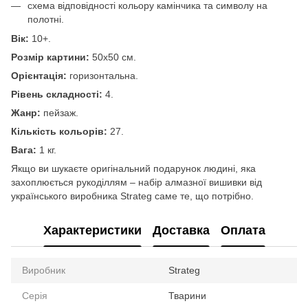
схема відповідності кольору камінчика та символу на
полотні.
Вік:
10+.
Розмір картини:
50х50 см.
Орієнтація:
горизонтальна.
Рівень складності:
4.
Жанр:
пейзаж.
Кількість кольорів:
27.
Вага:
1 кг.
Якщо ви шукаєте оригінальний подарунок людині, яка
захоплюється рукоділлям – набір алмазної вишивки від
українського виробника Strateg саме те, що потрібно.
Характеристики
Доставка
Оплата
Виробник
Strateg
Серія
Тварини