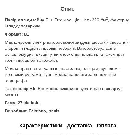
Опис
2
Папір для дизайну Elle Erre
має щільність 220 г/м
, фактурну
і гладку поверхню.
Формат:
В1.
Має широкий спектр використання завдяки шорсткій зворотній
стороні й гладкій лицьовій поверхні. Використовується в
основному для дизайну, виготовлення плакатів, а також для
технічних цілей та графіки.
Можна працювати гуашшю, пастеллю, олівцем, вугіллям,
гелевими ручками. Гуаш можна наносити за допомогою
аерографа.
Також папір Elle Ere можна використовувати для паспарту і
макетів.
Гама:
27 відтінків.
Виробник:
Fabriano, Італія.
Характеристики
Доставка
Оплата