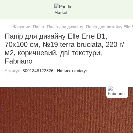
Живопис
Папiр
Папiр для дизайну
Папір для дизайну Elle E
Папір для дизайну Elle Erre B1,
70x100 см, №19 terra bruciata, 220 г/
м2, коричневий, дві текстури,
Fabriano
Артикул:
8001348122326
Написати відгук