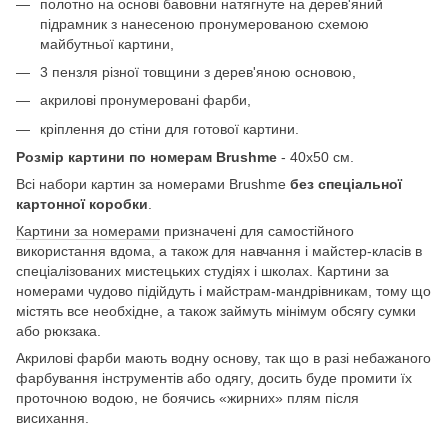
полотно на основі бавовни натягнуте на дерев'яний
підрамник з нанесеною пронумерованою схемою
майбутньої картини,
3 пензля різної товщини з дерев'яною основою,
акрилові пронумеровані фарби,
кріплення до стіни для готової картини.
Розмір картини по номерам Brushme
- 40х50 см.
Всі набори картин за номерами Brushme
без спеціальної
картонної коробки
.
Картини за номерами
призначені для самостійного
використання вдома, а також для навчання і майстер-класів в
спеціалізованих мистецьких студіях і школах. Картини за
номерами чудово підійдуть і майстрам-мандрівникам, тому що
містять все необхідне, а також займуть мінімум обсягу сумки
або рюкзака.
Акрилові фарби мають водну основу, так що в разі небажаного
фарбування інструментів або одягу, досить буде промити їх
проточною водою, не боячись «жирних» плям після
висихання.