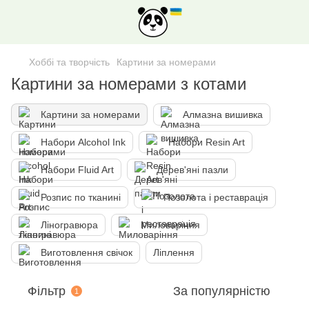
Хоббі та творчість
Картини за номерами
Картини за номерами з котами
Картини за номерами
Алмазна вишивка
Набори Alcohol Ink
Набори Resin Art
Набори Fluid Art
Дерев'яні пазли
Розпис по тканині
Позолота і реставрація
Ліногравюра
Миловаріння
Виготовлення свічок
Ліплення
Фільтр
За популярністю
1