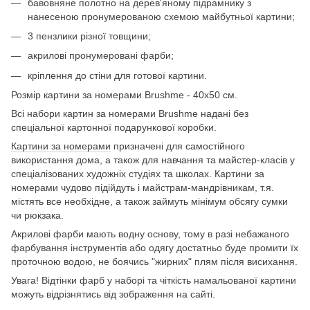
бавовняне полотно на дерев'яному підрамнику з
нанесеною пронумерованою схемою майбутньої картини;
3 пензлики різної товщини;
акрилові пронумеровані фарби;
кріплення до стіни для готової картини.
Розмір картини за номерами Brushme - 40х50 см.
Всі набори картин за номерами Brushme надані без
спеціальної картонної подарункової коробки.
Картини за номерами
призначені для самостійного
використання дома, а також для навчання та майстер-класів у
спеціалізованих художніх студіях та школах. Картини за
номерами чудово підійдуть і майстрам-мандрівникам, т.я.
містять все необхідне, а також займуть мінімум обсягу сумки
чи рюкзака.
Акрилові фарби мають водну основу, тому в разі небажаного
фарбування інструментів або одягу достатньо буде промити їх
проточною водою, не боячись "жирних" плям після висихання.
Увага! Відтінки фарб у наборі та чіткість намальованої картини
можуть відрізнятись від зображення на сайті.