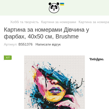
Хоббі та творчість
Картини за номерами
Картина за номера
Картина за номерами Дівчина у
фарбах, 40х50 см, Brushme
Артикул:
BS51376
Написати відгук
ХІТ