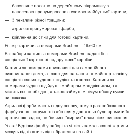
бавовняне полотно на дерев'яному підрамнику з
нанесеною пронумерованою схемою майбутньої картини;
3 пензлики різної товщини;
акрилові пронумеровані фарби;
кріплення до стіни для готової картини.
Розмір картини за номерами Brushme - 48х60 см.
Всі набори картин за номерами Brushme надані без
спеціальної картонної подарункової коробки.
Картини за номерами
призначені для самостійного
використання дома, а також для навчання та майстер-класів у
спеціалізованих художніх студіях та школах. Картини за
номерами чудово підійдуть і майстрам-мандрівникам, т.я.
містять все необхідне, а також займуть мінімум обсягу сумки
чи рюкзака.
Акрилові фарби мають водну основу, тому в разі небажаного
фарбування інструментів або одягу достатньо буде промити їх
проточною водою, не боячись "жирних" плям після висихання.
Увага! Відтінки фарб у наборі та чіткість намальованої картини
можуть відрізнятись від зображення на сайті.