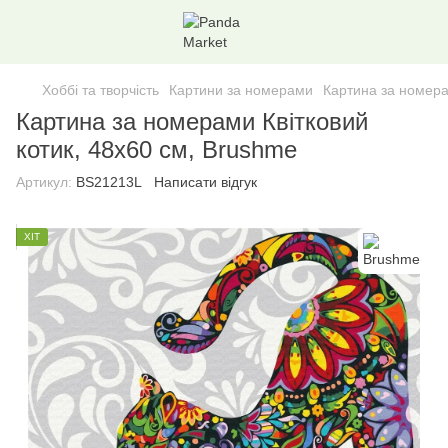
Хоббі та творчість
Картини за номерами
Картина за номера
Картина за номерами Квітковий
котик, 48х60 см, Brushme
Артикул:
BS21213L
Написати відгук
ХІТ