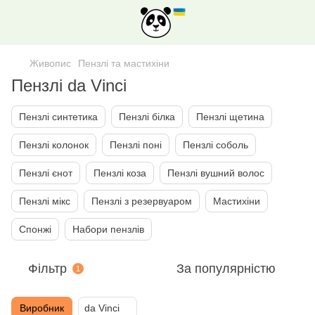
Живопис
Пензлі та мастихіни
Пензлі da Vinci
Пензлі синтетика
Пензлі білка
Пензлі щетина
Пензлі колонок
Пензлі поні
Пензлі соболь
Пензлі єнот
Пензлі коза
Пензлi вушний волос
Пензлі мiкс
Пензлі з резервуаром
Мастихіни
Спонжi
Набори пензлiв
Фільтр
За популярністю
1
Виробник
da Vinci