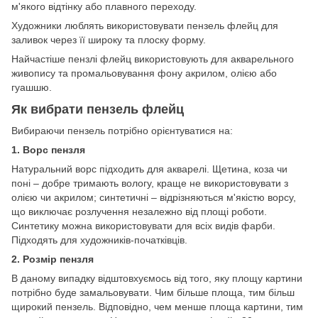
м'якого відтінку або плавного переходу.
Художники люблять використовувати пензель флейц для
заливок через її широку та плоску форму.
Найчастіше пензлі флейц використовують для акварельного
живопису та промальовування фону акрилом, олією або
гуашшю.
Як вибрати пензель флейц
Вибираючи пензель потрібно орієнтуватися на:
1. Ворс пензля
Натуральний ворс підходить для акварелі. Щетина, коза чи
поні – добре тримають вологу, краще не використовувати з
олією чи акрилом; синтетичні – відрізняються м'якістю ворсу,
що виключає розлучення незалежно від площі роботи.
Синтетику можна використовувати для всіх видів фарби.
Підходять для художників-початківців.
2. Розмір пензля
В даному випадку відштовхуємось від того, яку площу картини
потрібно буде замальовувати. Чим більше площа, тим більш
щирокий пензель. Відповідно, чем менше площа картини, тим