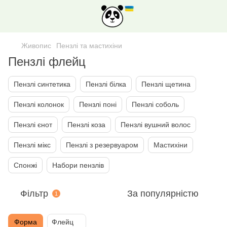
Живопис
Пензлі та мастихіни
Пензлі флейц
Пензлі синтетика
Пензлі білка
Пензлі щетина
Пензлі колонок
Пензлі поні
Пензлі соболь
Пензлі єнот
Пензлі коза
Пензлi вушний волос
Пензлі мiкс
Пензлі з резервуаром
Мастихіни
Спонжi
Набори пензлiв
Фільтр
За популярністю
1
Форма
Флейц