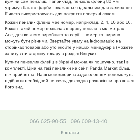
вужчий сам пензлик. Наприклад, пензель флейц 80 мм
утримує багато фарби і вважається ідеальним для заливання.
Її часто використовують для покриття поверхні лаком.
Кожен пензлик флейц має номер, наприклад, 2, 4, 10 або 16.
Кожен такий номер позначає ширину пензля в міліметрах.
Але, для кожного виробника та серії – номер та ширина
можуть бути різними. Звертайте увагу на інформацію на
сторінках товарів або уточнюйте у наших менеджерів (можете
запитувати сторінку товару в розділі Відгуки).
Купити пензелик флейц в Україні можна як поштучно, так і в
комплекті. Ціна на такі пензлики на сайті Panda Market більш
ніж прийнятна. Наші менеджери із задоволенням допоможуть
підібрати необхідний пензель, докладно розповівши про кожен
його вид.
066 625-90-55
096 609-13-40
Контакти