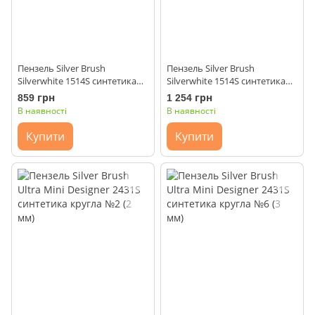
Пензель Silver Brush
Пензель Silver Brush
Silverwhite 1514S синтетика
Silverwhite 1514S синтетика
флейц №1
флейц №2
859 грн
1 254 грн
В наявності
В наявності
Купити
Купити