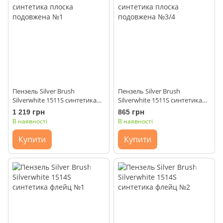
Пензель Silver Brush
Пензель Silver Brush
Silverwhite 1511S синтетика
Silverwhite 1511S синтетика
плоска подовжена №1
плоска подовжена №3/4
1 219 грн
865 грн
В наявності
В наявності
Купити
Купити