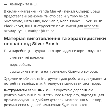
лайнери та інші.
В онлайн-магазині «Panda Market» пензлі Сільвер Браш
представлені різноманітністю серій, у тому числі
Silverwhite, Ultra Mini, Red Sable, Renaissance, Silver Brush
Black Velvet, інші. Інструменти призначені для
акварелі
,
акрилу
,
гуаші
,
каліграфії
та
олії
.
Матеріал виготовлення та характеристики
пензлів від Silver Brush
При виробництві художнього приладдя використовують:
синтетичні волокна;
ворс соболя;
суміш синтетики та натурального білячого волосся.
Художники обирають інструмент для роботи з урахуванням
потреб та техніки, в якій планують малювати свої твори.
з короткою дерев'яною
Інструменти серії Ultra Mini
ручкою виконані із синтетичного матеріалу, підходять для
промальовування дрібних деталей, малювання мініатюр,
розмальовки моделей, лялькових будиночків тощо.