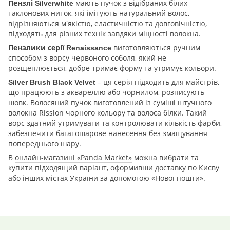
мають пучок з відібраних білих
Пензлі Silverwhite
таклонових ниток, які імітують натуральний волос,
відрізняються м'якістю, еластичністю та довговічністю,
підходять для різних технік завдяки міцності волокна.
виготовляються ручним
Пензлики серії Renaissance
способом з ворсу червоного соболя, який не
розщеплюється, добре тримає форму та утримує кольори.
– ця серія підходить для майстрів,
Silver Brush Black Velvet
що працюють з аквареллю або чорнилом, розписують
шовк. Волосяний пучок виготовлений із суміші штучного
волокна Risslon чорного кольору та волоса білки. Такий
ворс здатний утримувати та контролювати кількість фарби,
забезпечити багатошарове нанесення без змащування
попереднього шару.
В
онлайн-магазині «Panda Market»
можна вибрати та
купити підходящий варіант, оформивши доставку по Києву
або інших містах України за допомогою «Нової пошти».