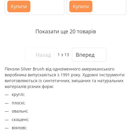
Купити
Купити
Показати ще 20 товарів
Назад
Вперед
1
з 13
Пензли Silver Brush від одноіменного американського
виробника випускаються з 1991 року. Художні інструменти
виготовляються із синтетичних, змішаних та натуральних
матеріалів різних форм:
круглі;
плоскі;
овальні;
скошені;
віялові;