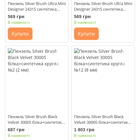
Пензель Silver Brush Ultra Mini
Пензель Silver Brush Ultra Mini
Designer 2431S синтетика
Designer 2431S синтетика
кругла №2 (2 мм)
кругла №6 (3 мм)
569 грн
569 грн
В наявності
В наявності
Купити
Купити
Пензель Silver Brush Black
Пензель Silver Brush Black
Velvet 3000S білка+синтетика
Velvet 3000S білка+синтетика
кругла №2 (2 мм)
кругла №12 (8 мм)
687 грн
1 803 грн
В наявності
В наявності