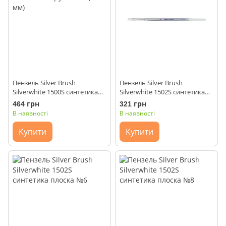
Пензель Silver Brush
Пензель Silver Brush
Silverwhite 1500S синтетика
Silverwhite 1502S синтетика
кругла №8 (6 мм)
плоска №4
464 грн
321 грн
В наявності
В наявності
Купити
Купити