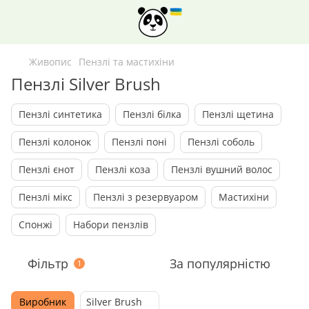
Живопис
Пензлі та мастихіни
Пензлі Silver Brush
Пензлі синтетика
Пензлі білка
Пензлі щетина
Пензлі колонок
Пензлі поні
Пензлі соболь
Пензлі єнот
Пензлі коза
Пензлi вушний волос
Пензлі мiкс
Пензлі з резервуаром
Мастихіни
Спонжi
Набори пензлiв
Фільтр
За популярністю
1
Виробник
Silver Brush