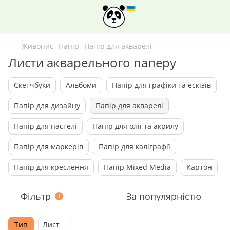
Живопис
Папiр
Папір для акварелі
Листи акварельного паперу
Скетчбуки
Альбоми
Папір для графiки та ескізів
Папiр для дизайну
Папір для акварелі
Папір для пастелі
Папір для олії та акрилу
Папір для маркерів
Папір для каліграфії
Папір для креслення
Папiр Mixed Media
Картон
Фільтр
За популярністю
1
Тип
Лист