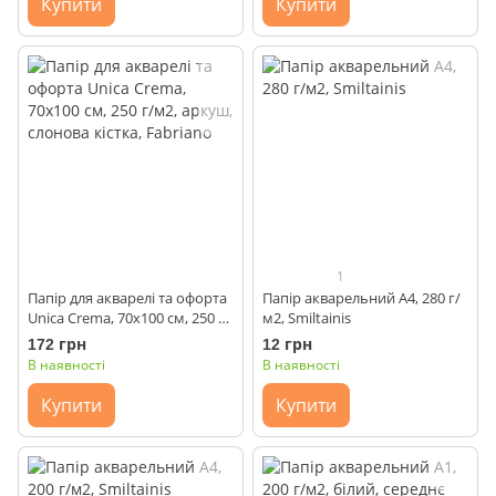
Купити
Купити
1
Папір для акварелі та офорта
Папір акварельний А4, 280 г/
Unica Crema, 70х100 см, 250 г/
м2, Smiltainis
м2, аркуш, слонова кістка,
172 грн
12 грн
Fabriano
В наявності
В наявності
Купити
Купити