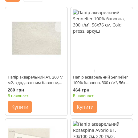
1
Папір акварельний А1, 260 г/
Папір акварельний Sennelier
м2, з додаванням бавовни,
100% бавовна, 300 г/м², 56х76
Smiltainis
см, Cold press, аркуш
280 грн
464 грн
В наявності
В наявності
Купити
Купити