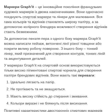
Маркери Graph'it
– це інноваційне покоління французьких
художніх маркерів із двома наконечниками. Вони одночасно
поєднують
спиртові маркери
та лінери для малювання. Вся
гама кольорів та відтінків становлять широку палітру, а за
допомогою колірного блендера можливості створення відтінків
стають безмежними.
За допомогою пензля-пера з одного боку маркера Graph'it
можна написати пейзаж, витончені лінії різної товщини або
покрити велику робочу поверхню. З іншого боку – тонкий
лінер, який призначений для створення контурів, тонких ліній
та акцентування деталей.
У маркерах Graph'it на спиртовій основі використовуються
тільки високо пігментовані спиртові чорнила для створення
палітри брендових відтінків. Вони мають такі
переваги
:
Ідеально лягають на папір.
Не протікають та не змащуються.
Мають високу стійкість до стирання і змивання.
Кольори виразні і не блякнуть після висихання.
Позитивні характеристики двосторонніх спиртових маркерів