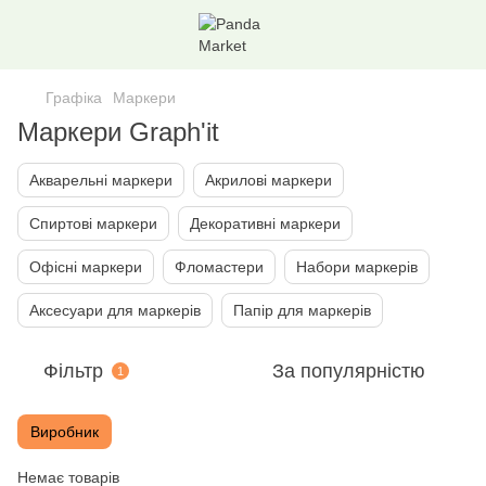
Графіка
Маркери
Маркери Graph'it
Акварельні маркери
Акрилові маркери
Спиртові маркери
Декоративні маркери
Офісні маркери
Фломастери
Набори маркерiв
Аксесуари для маркерів
Папір для маркерів
Фільтр
За популярністю
1
Виробник
Немає товарів