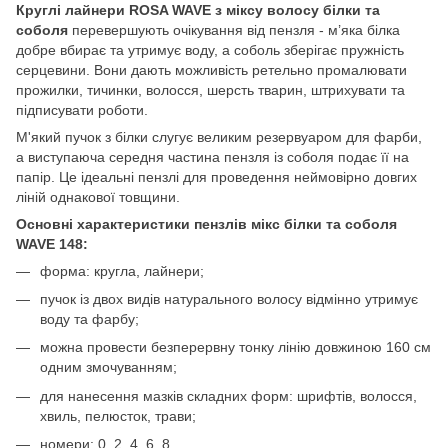
Круглі лайнери ROSA WAVE з міксу волосу білки та
соболя
перевершують очікування від пензля - м’яка білка
добре вбирає та утримує воду, а соболь зберігає пружність
серцевини. Вони дають можливість ретельно промалювати
прожилки, тичинки, волосся, шерсть тварин, штрихувати та
підписувати роботи.
М'який пучок з білки слугує великим резервуаром для фарби,
а виступаюча середня частина пензля із соболя подає її на
папір. Це ідеальні пензлі для проведення неймовірно довгих
ліній однакової товщини.
Основні характеристики пензлів мікс білки та соболя
WAVE 148:
форма: кругла, лайнери;
пучок із двох видів натурального волосу відмінно утримує
воду та фарбу;
можна провести безперервну тонку лінію довжиною 160 см
одним змочуванням;
для нанесення мазків складних форм: шрифтів, волосся,
хвиль, пелюсток, трави;
номери: 0, 2, 4, 6, 8.