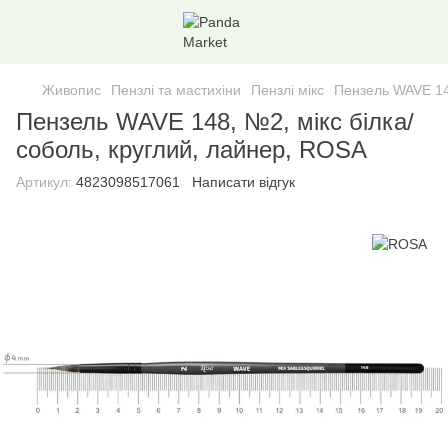
Живопис
Пензлі та мастихіни
Пензлі мiкс
Пензель WAVE 148
Пензель WAVE 148, №2, мікс білка/
соболь, круглий, лайнер, ROSA
Артикул:
4823098517061
Написати відгук