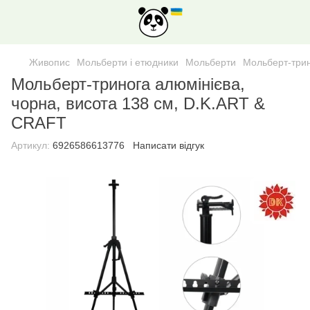
Живопис
Мольберти і етюдники
Мольберти
Мольберт-трин
Мольберт-тринога алюмінієва,
чорна, висота 138 см, D.K.ART &
CRAFT
Артикул:
6926586613776
Написати відгук