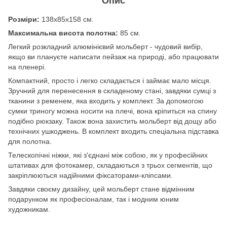
Опис
Розміри:
138х85х158 см.
Максимальна висота полотна:
85 см.
Легкий розкладний алюмінієвий мольберт - чудовий вибір,
якщо ви плануєте написати пейзаж на природі, або працювати
на пленері.
Компактний, просто і легко складається і займає мало місця.
Зручний для перенесення в складеному стані, завдяки сумці з
тканини з ременем, яка входить у комплект. За допомогою
сумки триногу можна носити на плечі, вона кріпиться на спину
подібно рюкзаку. Також вона захистить мольберт від дощу або
технічних ушкоджень. В комплект входить спеціальна підставка
для полотна.
Телескопічні ніжки, які з'єднані між собою, як у професійних
штативах для фотокамер, складаються з трьох сегментів, що
закріплюються надійними фіксаторами-кліпсами.
Завдяки своєму дизайну, цей мольберт стане відмінним
подарунком як професіоналам, так і модним юним
художникам.