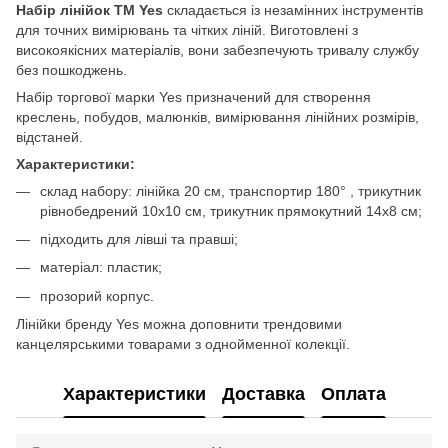
Набір лінійок ТМ Yes
складається із незамінних інструментів
для точних вимірювань та чітких ліній. Виготовлені з
високоякісних матеріалів, вони забезпечують тривалу службу
без пошкоджень.
Набір торгової марки Yes призначений для створення
креслень, побудов, малюнків, вимірювання лінійних розмірів,
відстаней.
Характеристики:
склад набору: лінійка 20 см, транспортир 180° , трикутник
рівнобедрений 10х10 см, трикутник прямокутний 14х8 см;
підходить для лівші та правші;
матеріал: пластик;
прозорий корпус.
Лінійки бренду Yes можна доповнити трендовими
канцелярськими товарами з однойменної колекції.
Характеристики
Доставка
Оплата