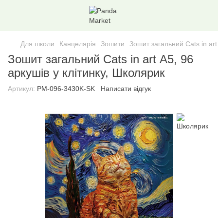
Для школи
Канцелярія
Зошити
Зошит загальний Cats in art
Зошит загальний Cats in art А5, 96
аркушів у клітинку, Школярик
Артикул:
PM-096-3430K-SK
Написати відгук