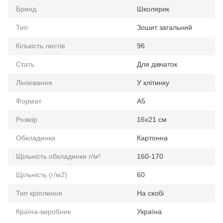
Бренд
Школярик
Тип
Зошит загальний
Кількість листів
96
Стать
Для дівчаток
Лініювання
У клітинку
Формат
А5
Розмір
16х21 см
Обкладинка
Картонна
Щільність обкладинки г/м²
160-170
Щільність (г/м2)
60
Тип кріплення
На скобі
Країна-виробник
Україна