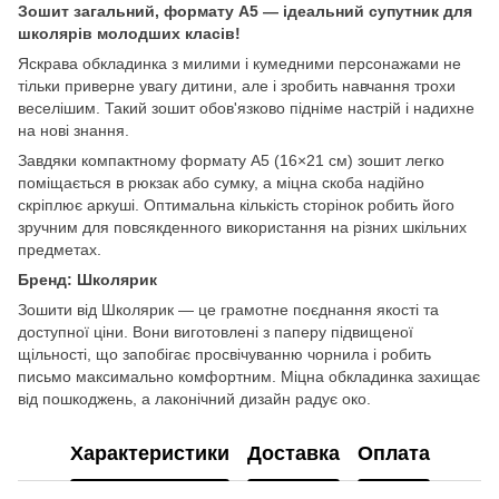
Зошит загальний, формату A5 — ідеальний супутник для
школярів молодших класів!
Яскрава обкладинка з милими і кумедними персонажами не
тільки приверне увагу дитини, але і зробить навчання трохи
веселішим. Такий зошит обов'язково підніме настрій і надихне
на нові знання.
Завдяки компактному формату A5 (16×21 см) зошит легко
поміщається в рюкзак або сумку, а міцна скоба надійно
скріплює аркуші. Оптимальна кількість сторінок робить його
зручним для повсякденного використання на різних шкільних
предметах.
Бренд: Школярик
Зошити від Школярик — це грамотне поєднання якості та
доступної ціни. Вони виготовлені з паперу підвищеної
щільності, що запобігає просвічуванню чорнила і робить
письмо максимально комфортним. Міцна обкладинка захищає
від пошкоджень, а лаконічний дизайн радує око.
Характеристики
Доставка
Оплата