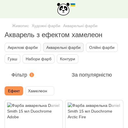
Живопис
Художнi фарби
Акварельнi фарби
Акварель з ефектом хамелеон
Акрилові фарби
Акварельнi фарби
Олійні фарби
Гуаш
Набори фарб
Контури
Фільтр
За популярністю
1
Ефект
Хамелеон