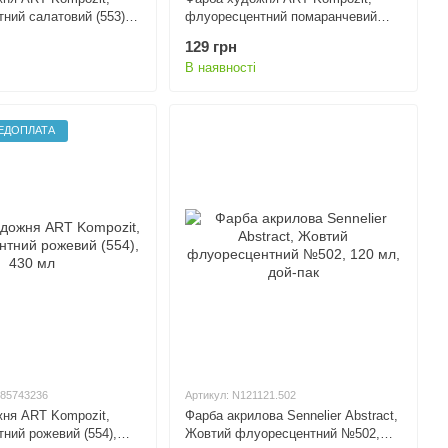
ний салатовий (553),
флуоресцентний помаранчевий
(553), 75 мл
129 грн
В наявності
ЕДОПЛАТА
085743236
Артикул: N121121.502
ня ART Kompozit,
Фарба акрилова Sennelier Abstract,
ний рожевий (554),
Жовтий флуоресцентний №502,