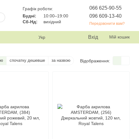
066 625-90-55
Графік роботи:
096 609-13-40
Будні:
10:00–19:00
Сб-Нд:
вихідний
Передзвонити вам?
Вхід
Мій кошик
Укр
тю
спочатку дешевше
за назвою
Відображення: