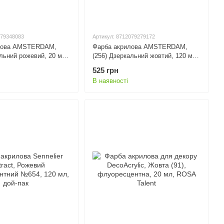
079348083
Артикул: 8712079279172
лова AMSTERDAM,
Фарба акрилова AMSTERDAM,
альний рожевий, 20 мл,
(256) Дзеркальний жовтий, 120 мл,
Royal Talens
525 грн
В наявності