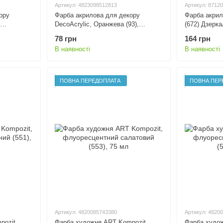
Артикул: 4823098512813
Артикул: 8712
ору
Фарба акрилова для декору
Фарба акри
DecoAcrylic, Оранжева (93),
(672) Дзерка
 ROSA
флуоресцентна, 20 мл, ROSA
Royal Talens
78 грн
164 грн
Talent
В наявності
В наявності
ПОВНА ПЕРЕДОПЛАТА
ПОВНА ПЕР
Артикул: 4820085743380
Артикул: 4820
pozit,
Фарба художня ART Kompozit,
Фарба худож