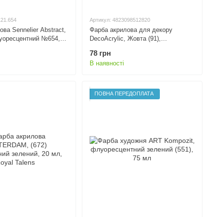
121.654
Артикул: 4823098512820
ва Sennelier Abstract,
Фарба акрилова для декору
уоресцентний №654,
DecoAcrylic, Жовта (91),
пак
флуоресцентна, 20 мл, ROSA
78 грн
Talent
В наявності
ПОВНА ПЕРЕДОПЛАТА