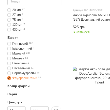
20 мл
17
Артикул: 8712079279189
27 мл
3
Фарба акрилова AMSTE
(257) Дзеркальний оранж
75 мл
4
мл, Royal Talens
120 мл
7
525 грн
430 мл
4
В наявності
Ефект
Глянцевий
165
Ірідісцентний
9
Матовий
235
Металік
62
Неоновий
1
Пастельний
11
Перламутровий
19
Флуоресцентний
35
Колір фарби
Серія
Ціна, грн
Від Ціна, грн
До Ціна, грн