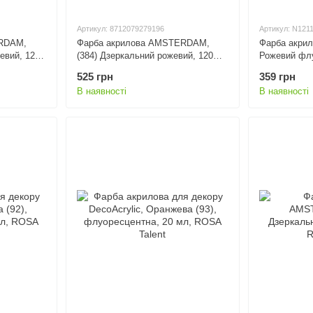
Артикул: 8712079279196
Артикул: N121
RDAM,
Фарба акрилова AMSTERDAM,
Фарба акрило
евий, 120
(384) Дзеркальний рожевий, 120
Рожевий фл
мл, Royal Talens
120 мл, дой-
525 грн
359 грн
В наявності
В наявності