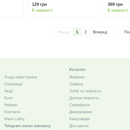
мл
430 мл
129 грн
369 грн
В наявності
В наявності
Назад
1
2
Вперед
По
Каталог
Угода користувача
Живопис
Співпраця
Графіка
Акції
Хоббі та творчість
Блог
Дитяча творчість
Новини
Скрапбукінг
Контакти
Декорування
Мапа сайту
Канцтовари
Telegram канал магазину
Для школи