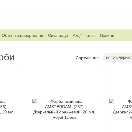
Обмін та повернення
Співпраця
Акції
Блог
Новини
рби
за популярніс
Сортування: