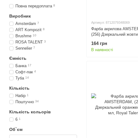
Повна передоплата
8
Виробник
Артикул: 8712079348069
Amsterdam
7
Фарба акрилова AMSTE
ART Kompozit
8
(256) Дзеркальний жовти
Brushme
10
Royal Talens
ROSA TALENT
3
164 грн
Sennelier
7
В наявності
Ємність
Банка
17
Софт-пак
4
Туба
14
Кількість
Набір
1
Поштучно
34
Кількість кольорів
6
1
Об`єм