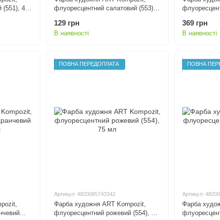
(551), 430
флуоресцентний салатовий (553),
флуоресцент
75 мл
430 мл
129 грн
369 грн
В наявності
В наявності
ПОВНА ПЕРЕДОПЛАТА
ПОВНА ПЕР
Артикул: 4820085743342
Артикул: 4820
pozit,
Фарба художня ART Kompozit,
Фарба худож
нчевий
флуоресцентний рожевий (554), 75
флуоресцент