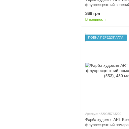
флуоресцентний зелений 
мл
369 грн
В наявності
ПОВНА ПЕРЕДОПЛАТА
Артикул: 4820085743229
Фарба художня ART Kom
флуоресцентний помара