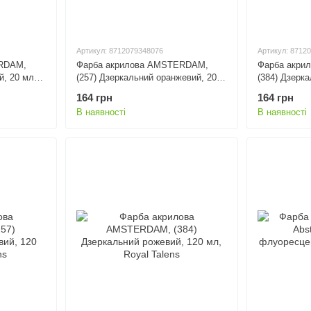
Артикул: 8712079348076
Артикул: 8712
RDAM,
Фарба акрилова AMSTERDAM,
Фарба акри
й, 20 мл,
(257) Дзеркальний оранжевий, 20
(384) Дзерк
мл, Royal Talens
Royal Talens
164 грн
164 грн
В наявності
В наявності