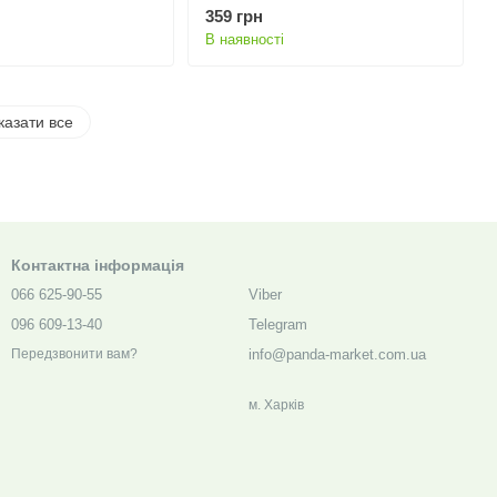
120 мл, дой-пак
359 грн
В наявності
казати все
Контактна інформація
066 625-90-55
Viber
096 609-13-40
Telegram
info@panda-market.com.ua
Передзвонити вам?
м. Харкiв