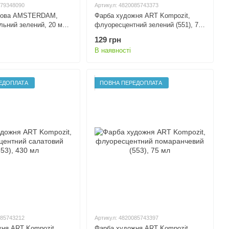
079348090
Артикул: 4820085743373
лова AMSTERDAM,
Фарба художня ART Kompozit,
льний зелений, 20 мл,
флуоресцентний зелений (551), 75
мл
129 грн
В наявності
ЕДОПЛАТА
ПОВНА ПЕРЕДОПЛАТА
085743212
Артикул: 4820085743397
ня ART Kompozit,
Фарба художня ART Kompozit,