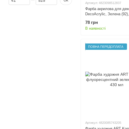
ОК
Артикул: 4823098512837
Фарба акрилова для дек
DecoAcrylic, Зелена (92),
флуоресцентна, 20 мл,
78 грн
Talent
В наявності
ПОВНА ПЕРЕДОПЛАТА
Артикул: 4820085743205
Фарба художня ART Kom