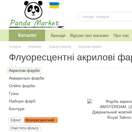
Перейти к основному контенту
Каталог
Бренди
Відгуки про магазин
Про нас
Telegram канал магазину
Головна
Живопис
Художнi фарби
Акрилові фарби
Флуоресцентні акрилові фа
Акрилові фарби
Акварельнi фарби
Олійні фарби
Гуаш
Набори фарб
Контури
Ефект:
Флуоресцентний
Очистити фільтр